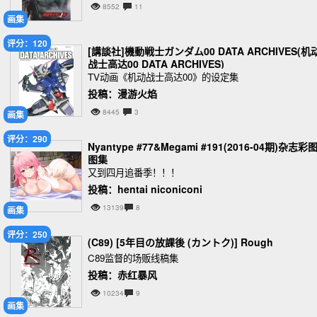
8552
11
画集
评分：120
[講談社]機動戦士ガンダム00 DATA ARCHIVES(机
战士高达00 DATA ARCHIVES)
TV动画《机动战士高达00》的设定集
投稿：漫游火焰
8445
3
画集
评分：290
Nyantype #77&Megami #191(2016-04期)杂志彩
图集
又到四月追番季！！！
投稿：hentai niconiconi
13139
8
画集
评分：250
(C89) [5年目の放課後 (カントク)] Rough
C89监督的场贩线稿集
投稿：赤红暴风
10234
9
画集