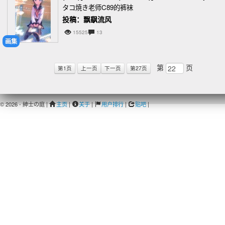
タコ焼き老师C89的裤袜
投稿：飘飖流风
15525
13
画集
第
页
第1页
上一页
下一页
第27页
© 2026 - 紳士の庭 |
主页
|
关于
|
用户排行
|
贴吧
|