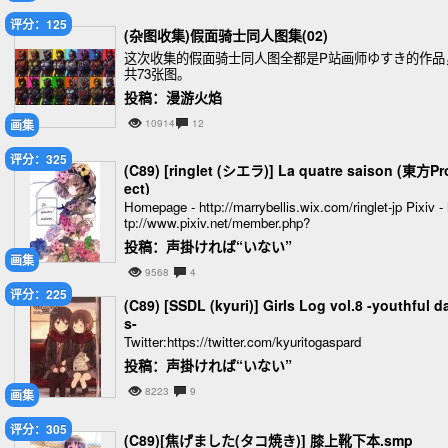
评分：125
(杂图收集)假面骑士同人图集(02)
这次收集的假面骑士同人图全都是P站画师ゆすき的作品
共73张图。
投稿：漫游火焰
画集
10914
12
评分：325
(C89) [ringlet (シエラ)] La quatre saison (東方Pr
ect)
Homepage - http://marrybellis.wix.com/ringlet-jp Pixiv - 
tp://www.pixiv.net/member.php?
投稿：声掛ければ“いない”
画集
9568
4
评分：225
(C89) [SSDL (kyuri)] Girls Log vol.8 -youthful d
s-
Twitter:https://twitter.com/kyuritogaspard
投稿：声掛ければ“いない”
8223
9
画集
评分：305
(C89)[焦げました(タコ焼き)] 膝上靴下本.smp