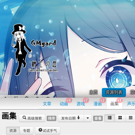
主页
资源列表
汉
+6
+7
+2
+1
文章
动画
游戏
漫画
画集
声
画集
高级搜索
发布日期
排序
查看
资源
专题
试试手气