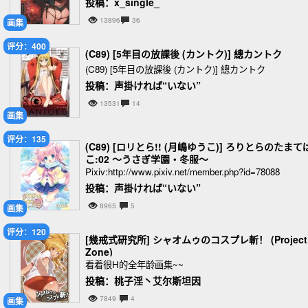
投稿：x_single_
13896
36
画集
评分：400
(C89) [5年目の放課後 (カントク)] 總カントク
(C89) [5年目の放課後 (カントク)] 總カントク
投稿：声掛ければ“いない”
13531
14
画集
评分：135
(C89) [ロリとら!! (月嶋ゆうこ)] ろりとらのたまて
こ:02 ～うさぎ学園・冬服～
Pixiv:http://www.pixiv.net/member.php?id=78088
投稿：声掛ければ“いない”
8965
5
画集
评分：120
[幾戒式研究所] シャオムゥのコスプレ斬！ (Project
Zone)
看着很H的全年龄画集~~
投稿：桃子淫丶艾尔斯坦因
7849
4
画集