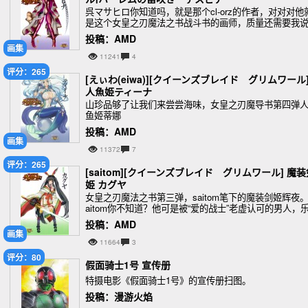
呉マサヒロ你知道吗，就是那个cl-orz的作者，对对对他
是这个女皇之刃魔法之书战斗书的画师，质量还需要我
吗
投稿：AMD
画集
11241
4
评分：265
[えぃわ(eiwa)][クイーンズブレイド グリムワール
人魚姫ティーナ
山珍品够了让我们来尝尝海味，女皇之刃魔导书第四弹
鱼姬蒂娜
投稿：AMD
画集
11372
7
评分：265
[saitom][クイーンズブレイド グリムワール] 魔装
姫 カグヤ
女皇之刃魔法之书第三弹，saitom笔下的魔装剑姬辉夜。
aitom你不知道？他可是被“爱的战士”老虚认可的男人，
园追放中安吉拉的风姿可是让人久久就不能忘怀啊
投稿：AMD
画集
11664
3
评分：80
假面骑士1号 宣传册
特摄电影《假面骑士1号》的宣传册扫图。
投稿：漫游火焰