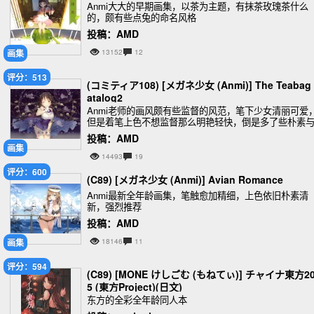
Anmi大大的早期画集，以茶为主题，有抹茶玫瑰茶什么
的，颇有些点兔的命名风格
投稿：AMD
画集
13152
12
评分：513
(コミティア108) [メガネ少女 (Anmi)] The Teabag
atalog2
Anmi老师的画风颇有些监督的风范，笔下少女清丽可爱
但是着笔上色不想监督那么明艳轻快，倒是多了些朴素
简练
投稿：AMD
画集
14493
19
评分：600
(C89) [メガネ少女 (Anmi)] Avian Romance
Anmi最新全年龄画集，笔触愈加精细，上色依旧朴素清
新，强烈推荐
投稿：AMD
画集
18146
11
评分：594
(C89) [MONE けしごむ (もねてぃ)] チャイナ東方2
5 (東方Project)(日文)
东方的全彩全年龄同人本