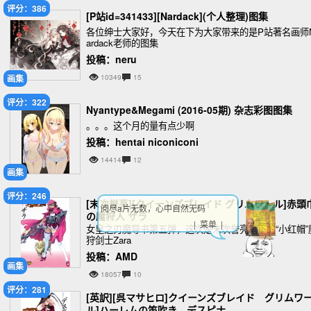
评分：386
[P站id=341433][Nardack](个人整理)图集
各位绅士大家好，今天在下为大家带来的是P站著名画师
ardack老师的图集
投稿：neru
画集
10349
15
评分：322
Nyantype&Megami (2016-05期) 杂志彩图图集
。。。这个月的量有点少啊
投稿：hentai niconiconi
14414
12
画集
评分：246
[末次誉亮][クイーンズブレイド グリムワール]赤頭
阅尽a片无数，心中自然无码
の魔狩人 ザラ
| 菜单 |
女皇之刃魔导书第五弹，这次是末次誉亮笔下的“小红帽”
狩剑士Zara
投稿：AMD
画集
18057
10
评分：281
[英訳][呉マサヒロ]クイーンズブレイド グリムワ
ル]ハーレムの笛吹き デスピナ