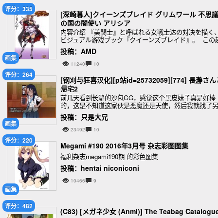
评分：335
[深崎暮人]クイーンズブレイド グリムワール 不思
の国の闇使い アリシア
内容介绍 『美闘士』と呼ばれる女戦士达の対决を描く
ビジュアル游戏ブック『クイーンズブレイド』。 この
人気系列が新たな幻想世界を舞台に、新系列 『クイー
投稿：AMD
ズブレイド グリムワール』と
画集
11240
10
评分：264
[钢刈与狂喜汉化][p站id=25732059][774] 長瀞さ
帰宅2
前几天看到长瀞的沙包CG，感觉这个黑皮妹子真是好棒
的，这是不知道这家伙是恶魔还是天使，然后我就找了
一篇来汉化，不过没有无字幕原图，我干脆用PS 把字糊
投稿：只是大兄
了，打中文上去，我以前汉化组组长看见非得气晕过
画集
23492
10
评分：220
Megami #190 2016年3月号 杂志彩图图集
福利杂志megami190期 的彩色图集
投稿：hentai niconiconi
10466
9
画集
评分：482
(C83) [メガネ少女 (Anmi)] The Teabag Catalogu