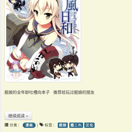
舰娘的全年龄吐槽向本子 推荐给玩过舰娘的朋友
继续阅读 »
分类：
|
标签：
漫画
舰娘
艦これ
汉化