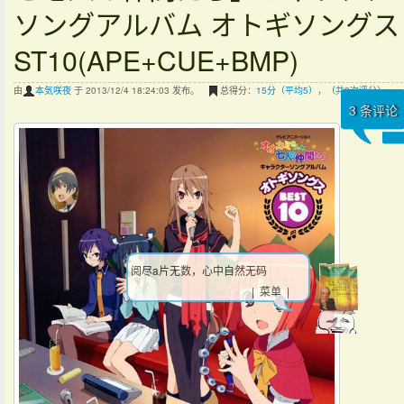
ソングアルバム オトギソングス 
ST10(APE+CUE+BMP)
由
本気咲夜
于 2013/12/4 18:24:03 发布。
总得分：
15分（平均5），（共3次评分）
3
条评论
阅尽a片无数，心中自然无码
| 菜单 |