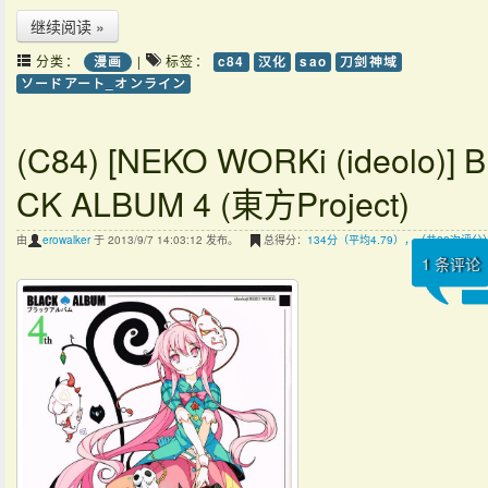
继续阅读 »
分类：
|
标签：
漫画
c84
汉化
sao
刀剑神域
ソードアート_オンライン
(C84) [NEKO WORKi (ideolo)] 
CK ALBUM 4 (東方Project)
由
erowalker
于 2013/9/7 14:03:12 发布。
总得分：
134分（平均4.79），（共28次评分
1
条评论