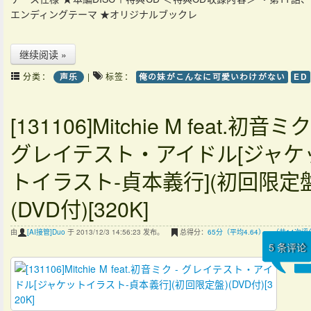
エンディングテーマ ★オリジナルブックレ
继续阅读 »
分类：
|
标签：
声乐
俺の妹がこんなに可愛いわけがない
ED
[131106]Mitchie M feat.初音ミク
グレイテスト・アイドル[ジャケ
トイラスト-貞本義行](初回限定盤
(DVD付)[320K]
由
[AI接管]Duo
于 2013/12/3 14:56:23 发布。
总得分：
65分（平均4.64），（共14次评
5
条评论