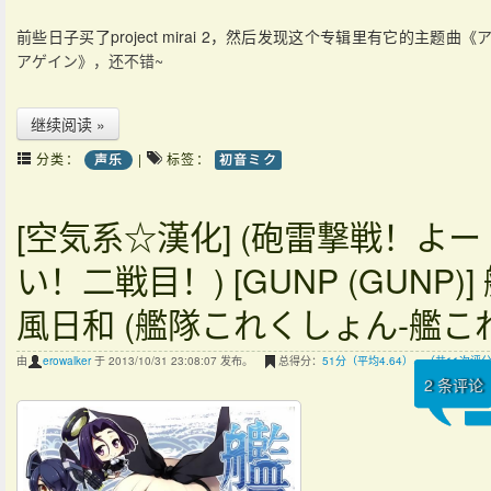
前些日子买了project mirai 2，然后发现这个专辑里有它的主题曲《
アゲイン》，还不错~
继续阅读 »
分类：
|
标签：
声乐
初音ミク
[空気系☆漢化] (砲雷撃戦！よー
い！二戦目！) [GUNP (GUNP)]
風日和 (艦隊これくしょん-艦これ
由
erowalker
于 2013/10/31 23:08:07 发布。
总得分：
51分（平均4.64），（共11次评
2
条评论