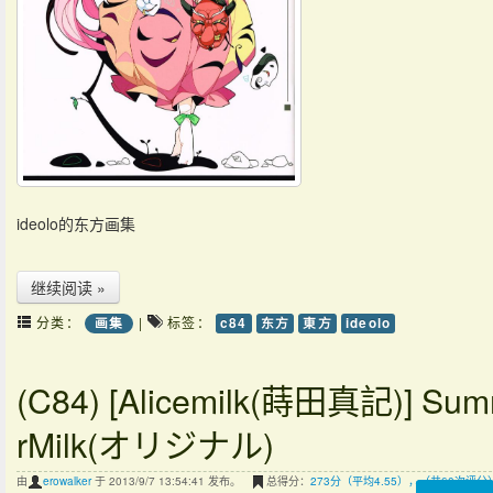
ideolo的东方画集
继续阅读 »
分类：
|
标签：
画集
c84
东方
東方
ideolo
(C84) [Alicemilk(蒔田真記)] Su
rMilk(オリジナル)
由
erowalker
于 2013/9/7 13:54:41 发布。
总得分：
273分（平均4.55），（共60次评分