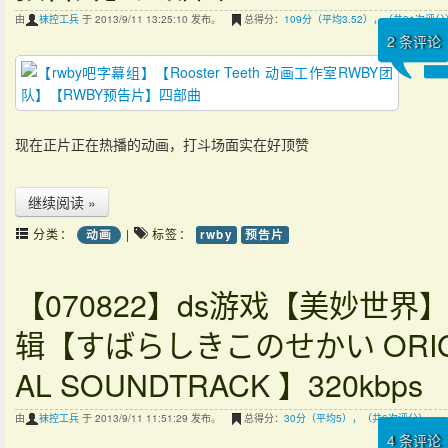
由
袜控工兵
于 2013/9/11 13:25:10 发布。
总得分：
109分（平均3.52），（共31次评分
2
条评论
现在正片正在热播的动画，打斗场面实在好顶赞
继续阅读 »
分类：
|
标签：
动画
rwby
预告片
【070822】ds游戏【美妙世界
辑【すばらしきこのせかい ORIG
AL SOUNDTRACK 】320kbps
由
袜控工兵
于 2013/9/11 11:51:29 发布。
总得分：
30分（平均5），（共6次评分）
4
条评论