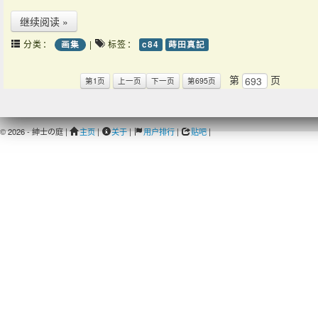
继续阅读 »
分类：
|
标签：
画集
c84
蒔田真記
第
页
第1页
上一页
下一页
第695页
© 2026 - 紳士の庭 |
主页
|
关于
|
用户排行
|
贴吧
|