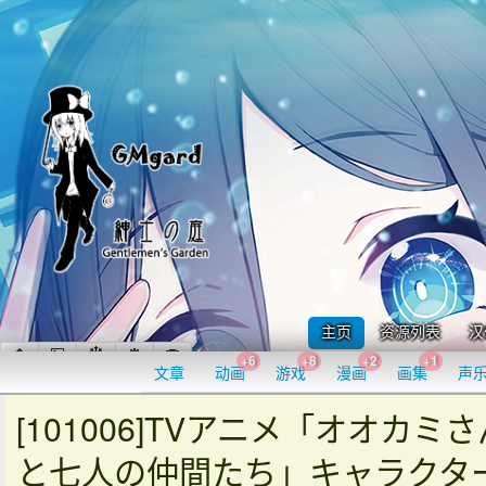
主页
资源列表
汉
+6
+8
+2
+1
文章
动画
游戏
漫画
画集
声
[101006]TVアニメ「オオカミさ
と七人の仲間たち」キャラクタ