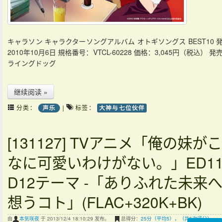
キャラソン キャラクターソングアルバム オトギソングス BEST10 
2010年10月6日 規格番号：VTCL-60228 価格：3,045円（税込） 
ライングドッグ
继续阅读 »
分类：
|
标签：
声乐
大神与七位伙伴
[131127] TVアニメ「俺の妹が
なに可愛いわけがない。」ED11
D12テーマ -「ありふれた未来
想うコト」(FLAC+320K+BK)
由
本気咲夜
于 2013/12/4 18:10:29 发布。
总得分：
25分（平均5），（共5次评分）