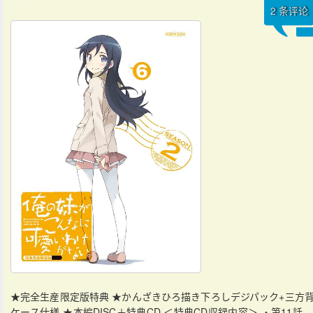
2
条评论
★完全生産限定版特典 ★かんざきひろ描き下ろしデジパック+三方
ケース仕様 ★本編DISC＋特典CD ＜特典CD収録内容＞ ・第11話、