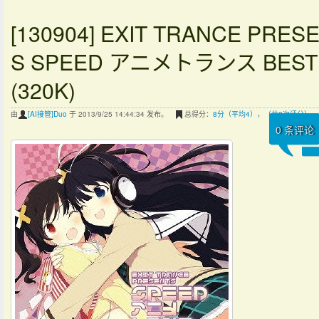
[130904] EXIT TRANCE PRES
S SPEED アニメトランス BEST 
(320K)
由
[AI接管]Duo
于 2013/9/25 14:44:34 发布。
总得分：
8分（平均4），（共2次评分）
0
条评论