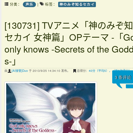
分类：
|
标签：
声乐
神のみぞ知るセカイ
[130731] TVアニメ「神のみぞ
セカイ 女神篇」OPテーマ -「G
only knows -Secrets of the God
s-」
由
[AI接管]Duo
于 2013/9/25 14:34:10 发布。
总得分：
40分（平均5），（共8次评分）
3
条评论