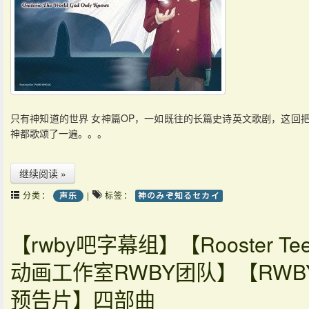
只有神知道的世界 女神篇OP，一如既往的长篇史诗英文歌剧，这回
神都歌颂了一遍。。。
继续阅读 »
分类：
|
标签：
声乐
神のみぞ知るセカイ
【rwby吧字幕组】【Rooster Tee
动画工作室RWBY团队】【RWB
预告片】四部曲