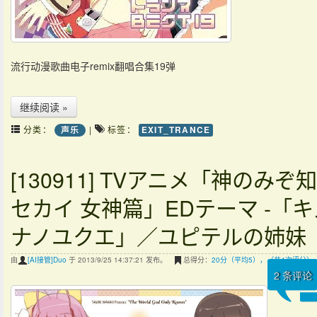
流行动漫歌曲电子remix翻唱合集19弹
继续阅读 »
分类：
|
标签：
声乐
EXIT_TRANCE
[130911] TVアニメ「神のみぞ
セカイ 女神篇」EDテーマ -「キ
ナノユクエ」／ユピテルの姉妹
由
[AI接管]Duo
于 2013/9/25 14:37:21 发布。
总得分：
20分（平均5），（共4次评分）
2
条评论