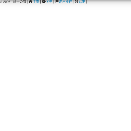
© 2026 - 紳士の庭 |
主页
|
关于
|
用户排行
|
贴吧
|