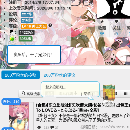
注册于：
2014/2/9 17:07:34
上次登录时间：
2026/8/6 13:15:10
投稿：
227件
评论：
216条
等级：
LV 18 绅士大公
收藏
关注
：
14220点
55
0
：
8956根
奥里给，干了兄弟们！
200万粉丝的投稿
200万粉丝的评论
一起来投稿吧...
高级搜索
发布日期
| 菜单 |
排序
查看
评分：410
(合集)[东立出版社][矢吹健太朗/长谷见沙贵] 出包王
To LOVEる -とらぶる-[黑白+全彩]
《出包王女》不仅是一部轻松搞笑的日常漫，更融入了
星人的元素，为读者和观众带来了无尽的欢乐。
投稿日期：
2026/8/6 19:19
1523
27