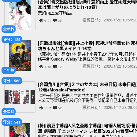
(合集)[青文出版社][眉月啍] 恋如雨止 爱在雨过天晴
恋は雨上がりのように[1-10卷]
恋如雨止,爱在晴后。
投稿日期：
2026/1/22 10:59
6171
36
全年龄
评分：125
[东贩出版社][合集][井上小春] 死神少爷与黑女仆 死
坊ちゃんと黒メイド[1-16卷]
《死神少爷与黑女仆》是井上小春于2017年10月3日起在
络平台“Sunday Webry”上连载的漫画。 繁体中文版由东
出版社发行，国内电子版由哔哩哔哩漫画独家发布。
投稿日期：
2026/1/22 10:59
4185
12
全年龄
评分：560
[台湾角川][合集][えすのサカエ] 未来日记 未来日記[
12卷+Mosaic+Paradox]
《未来日记》是由えすのサカエ创作的漫画作品，讲述
人公天野雪辉在机缘巧合下得到一部记录自己未来日记
手机，而发生了一连串奇怪的事。 剧情简介
投稿日期：
2026/1/17 23:29
5171
52
全年龄
评分：541
(补)[豌豆字幕组&风之圣殿字幕组] 电锯人剧场版:蕾
篇 劇場版 チェンソーマン レゼ篇(2025)[内置简中][
80P][MP4][WEB-DL][2.74G]
所有人都想要我的电锯之心，那么，电次的心呢？