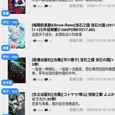
投稿日期：
2026/1/17 11:50
6624
58
表番
评分：105
[喵萌奶茶屋&Snow-Raws]宝石之国 宝石の国 (2017
[1-12][外挂简繁][1080P][MKV][17.8G]
这是关于成长、友情和战斗的故事
投稿日期：
2025/10/3 20:42
4004
12
表番
评分：330
[脸谱出版社][合集][市川春子] 宝石之国 宝石の国[1-
3卷]
一层是一种挣扎，一层是一次蜕变，而在蓦然回首的痛
里，亭亭出现的是你我的华年。
投稿日期：
2025/10/3 20:42
4802
38
全年龄
评分：425
[东立出版社][合集][コトヤマ/琴山] 彻夜之歌 よふ
のうた[1-20卷]
恋爱与青春，偶尔会在夜晚诞生。
投稿日期：
2025/9/20 22:10
8359
37