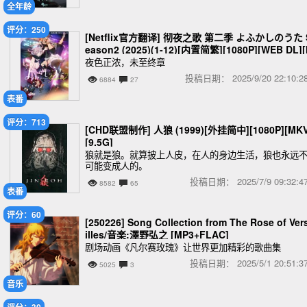
全年龄
评分：250
[Netflix官方翻译] 彻夜之歌 第二季 よふかしのうた 
eason2 (2025)(1-12)[内置简繁][1080P][WEB DL]
KV][8G]
夜色正浓，未至终章
投稿日期：
2025/9/20 22:10
6884
27
表番
评分：713
[CHD联盟制作] 人狼 (1999)[外挂简中][1080P][MKV
[9.5G]
狼就是狼。就算披上人皮，在人的身边生活，狼也永远
可能变成人的。
投稿日期：
2025/7/9 09:32
8582
65
表番
评分：60
[250226] Song Collection from The Rose of Ver
illes/音楽:澤野弘之 [MP3+FLAC]
剧场动画《凡尔赛玫瑰》让世界更加精彩的歌曲集
投稿日期：
2025/5/1 20:51
5025
3
音乐
评分：30