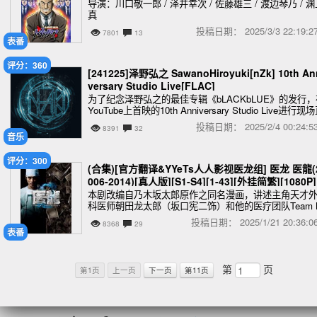
P][MKV][23.4G]
导演：川口敬一郎 / 泽井幸次 / 佐藤雄三 / 渡边琴乃 / 
真
投稿日期：
2025/3/3 22:19
7801
13
表番
评分：360
[241225]泽野弘之 SawanoHiroyuki[nZk] 10th An
versary Studio Live[FLAC]
为了纪念泽野弘之的最佳专辑《bLACKbLUE》的发行，
YouTube上首映的10th Anniversary Studio Live进行现
播的现场音源
投稿日期：
2025/2/4 00:24
8391
32
音乐
评分：300
(合集)[官方翻译&YYeTs人人影视医龙组] 医龙 医龍(
006-2014)[真人版][S1-S4][1-43][外挂简繁][1080P]
[MKV][73.5G]
本剧改编自乃木坂太郎原作之同名漫画，讲述主角天才
科医师朝田龙太郎（坂口宪二饰）和他的医疗团队Team 
edical Dragon（简称“Team Dragon”，又称“医龙小组”）
投稿日期：
2025/1/21 20:36
8368
29
不畏强权和腐败
表番
第
页
第1页
上一页
下一页
第11页