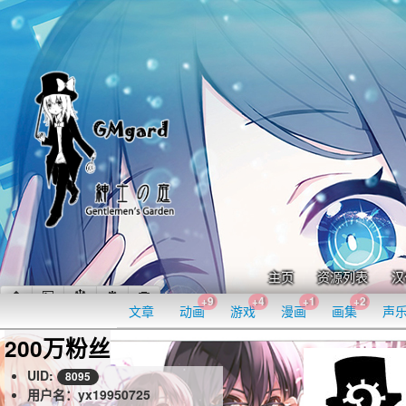
主页
资源列表
汉
+9
+4
+1
+2
文章
动画
游戏
漫画
画集
声
200万粉丝
UID:
8095
用户名：yx19950725