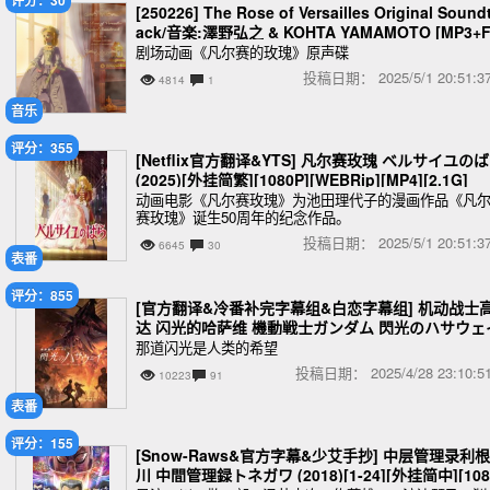
[250226] The Rose of Versailles Original Sound
ack/音楽:澤野弘之 & KOHTA YAMAMOTO [MP3+
AC]
剧场动画《凡尔赛的玫瑰》原声碟
投稿日期：
2025/5/1 20:51
4814
1
音乐
评分：355
[Netflix官方翻译&YTS] 凡尔赛玫瑰 ベルサイユの
(2025)[外挂简繁][1080P][WEBRip][MP4][2.1G]
动画电影《凡尔赛玫瑰》为池田理代子的漫画作品《凡
赛玫瑰》诞生50周年的纪念作品。
投稿日期：
2025/5/1 20:51
6645
30
表番
评分：855
[官方翻译&冷番补完字幕组&白恋字幕组] 机动战士
达 闪光的哈萨维 機動戦士ガンダム 閃光のハサウェ
(2021)(附泽野弘之オリジナルサウンドトラックCD
那道闪光是人类的希望
D)[外挂内置简繁][1080P&2160P][MKV][26.6G]
投稿日期：
2025/4/28 23:10
10223
91
表番
评分：155
[Snow-Raws&官方字幕&少艾手抄] 中层管理录利根
川 中間管理録トネガワ (2018)[1-24][外挂简中][108