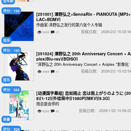
全年龄
评分：150
[251001] 澤野弘之×SennaRin - PIANOUTA [MP3+
LAC+BDMV]
作曲家·泽野弘之发行的第六张个人专辑
投稿日期：
2026/2/2 15:02
5405
11
音乐
评分：160
[251024] 澤野弘之 20th Anniversary Concert × A
plex(Blu-ray)[BDISO]
"泽野弘之 20th Anniversary Concert × Aniplex "影像化
投稿日期：
2026/2/2 15:02
4966
11
音乐
评分：385
[动漫国字幕组] 恋如雨止 恋は雨上がりのように (20
8)[1-12][外挂简中][1080P][MKV][9.3G]
雨总是会停的
投稿日期：
2026/1/22 10:59
6292
42
表番
评分：308