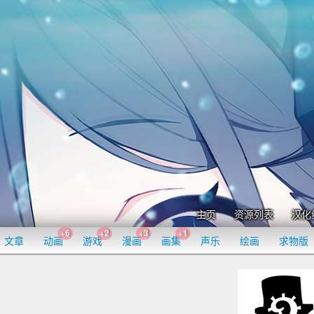
主页
资源列表
汉化
+6
+2
+3
+1
文章
动画
游戏
漫画
画集
声乐
绘画
求物版