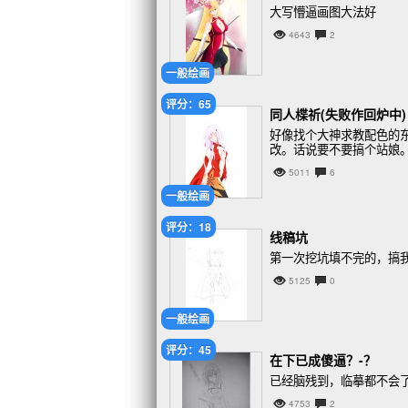
大写懵逼画图大法好
4643
2
一般绘画
评分：65
同人楪祈(失败作回炉中)
好像找个大神求教配色的
改。话说要不要搞个站娘
5011
6
一般绘画
评分：18
线稿坑
第一次挖坑填不完的，搞
5125
0
一般绘画
评分：45
在下已成傻逼？-？
已经脑残到，临摹都不会
4753
2