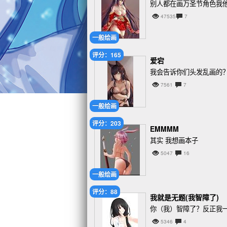
别人都在画万圣节角色我
47535
7
一般绘画
评分：165
爱宕
我会告诉你们头发乱画的？
7561
7
一般绘画
评分：203
EMMMM
其实 我想画本子
5047
16
一般绘画
评分：88
我就是无题(我智障了)
你（我）智障了？反正我
5346
4