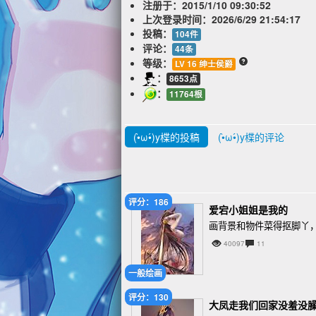
注册于：
2015/1/10 09:30:52
上次登录时间：
2026/6/29 21:54:17
投稿：
104件
评论：
44条
等级：
LV 16 绅士侯爵
：
8653点
：
11764根
(•̀ω•́)y楪的投稿
(•̀ω•́)y楪的评论
评分：186
爱宕小姐姐是我的
画背景和物件菜得抠脚丫
40097
11
一般绘画
评分：130
大凤走我们回家没羞没