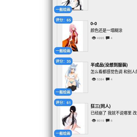
一般绘画
评分：65
0-0
颜色还是一塌糊涂
4995
4
一般绘画
评分：35
半成品(没想到服装)
怎么看都感觉色调 和别人的
5384
4
一般绘画
评分：61
狂三(同人)
已经崩了 我就不说哪里 
8019
6
一般绘画