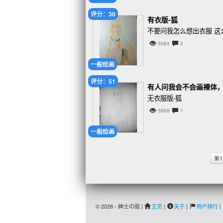
评分：30
有衣版-狐
不要问我怎么想出衣服 这
5064
2
一般绘画
评分：51
有人问我会不会画裸体，我默
无衣服版-狐
5868
7
一般绘画
第
© 2026 - 紳士の庭 |
主页
|
关于
|
用户排行
|