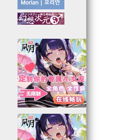
8
9
8