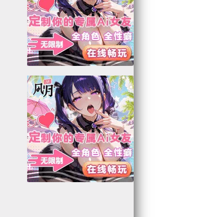
8
4
8
7