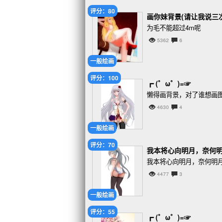
评分：80
画你妹背景(请让我说三
为毛不能超过4m呢
5362
6
一般绘画
评分：100
┏ (゜ω゜)=☞
懒得画背景，对了谁想画图的
4630
4
一般绘画
评分：70
我本将心向明月，奈何
我本将心向明月，奈何明
4477
3
一般绘画
评分：55
┏ (゜ω゜)=☞