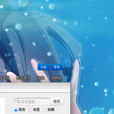
注册
登录
组专版
意见建议
投稿
求物版
综合
标签
标题