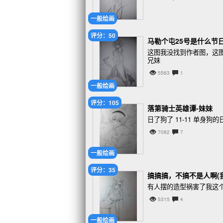
一般绘画
评分：50
马勒个屯25号是什么节
这图我没找到作者图，这
兄妹
5563
1
一般绘画
评分：105
落第骑士英雄谭-妹妹
日了狗了 11-11 单身狗的日
7082
7
一般绘画
评分：35
搞搞搞，不搞不是人啊(
有人摆的造型祸害了我这
5315
4
一般绘画