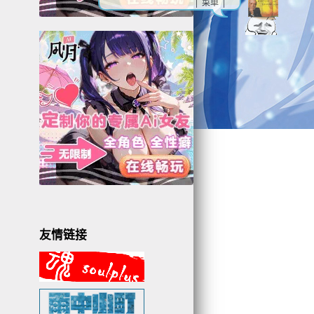
| 菜单 |
5
3
6
友情链接
0