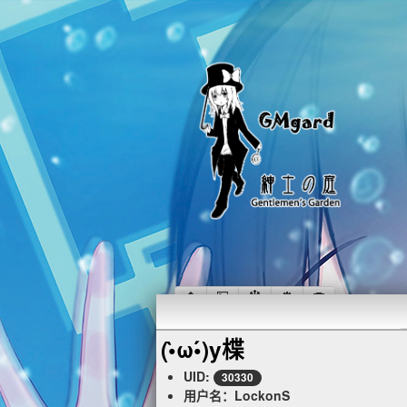
(•̀ω•́)y楪
UID:
30330
用户名：LockonS