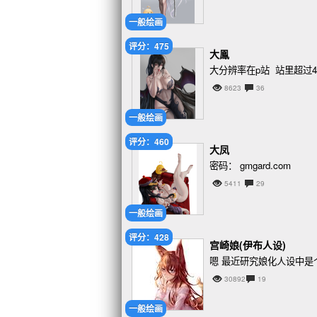
一般绘画
评分：475
大鳯
大分辨率在p站 站里超过4
8623
36
一般绘画
评分：460
大凤
密码： gmgard.com
5411
29
一般绘画
评分：428
宫崎娘(伊布人设)
嗯 最近研究娘化人设中
30892
19
一般绘画