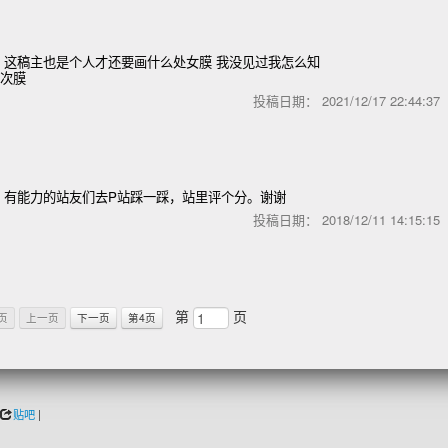
，这稿主也是个人才还要画什么处女膜 我没见过我怎么知
3次膜
投稿日期：
2021/12/17 22:44:3
，有能力的站友们去P站踩一踩，站里评个分。谢谢
投稿日期：
2018/12/11 14:15:1
第
页
页
上一页
下一页
第4页
贴吧
|