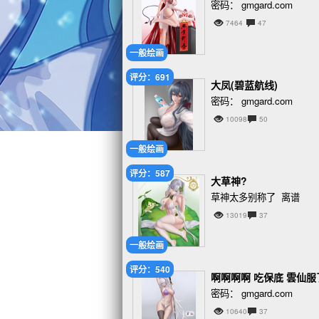
密码： gmgard.com
7464
47
一般绘画
评分：691
大凤(碧蓝航线)
密码： gmgard.com
10098
50
一般绘画
评分：587
大草神?
草神太多别称了 离谱
13019
37
一般绘画
评分：540
啊啊啊啊 吃保底 雲仙服
密码： gmgard.com
10640
37