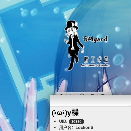
(•̀ω•́)y楪
UID:
30330
用户名：LockonS