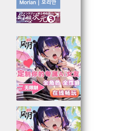
9
3
6