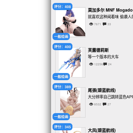
评分：408
莫加多尔 MNF Mogad
就喜欢这种闻着味 偷袭人
7671
33
一般绘画
评分：400
芙露德莉斯
等一个版本的大车
12256
24
一般绘画
评分：389
尾張(碧蓝航线)
大分辨率自己跳转蓝色AP
8532
27
一般绘画
评分：345
大凤(碧蓝航线)