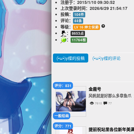
注册于：
2015/1/10 09:30:52
上次登录时间：
2026/6/29 21:54:17
投稿：
104件
评论：
44条
等级：
LV 16 绅士侯爵
：
8653点
：
11764根
(•̀ω•́)y楪的投稿
(•̀ω•́)y楪的评论
评分：831
金鹿号
风帆就是好那么多章鱼爪 大
7610
77
一般绘画
评分：771
提前祝站里各位新年美