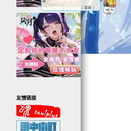
妹
| 菜单 |
1
3
4
友情链接
3