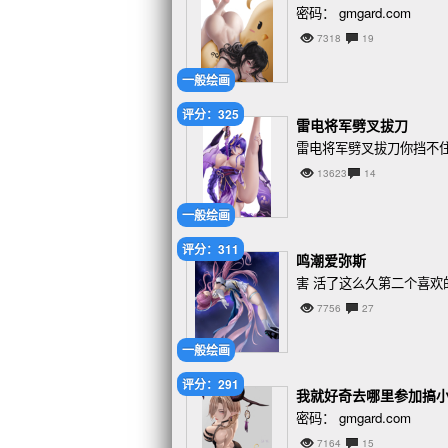
密码： gmgard.com
7318
19
一般绘画
评分：325
雷电将军劈叉拔刀
雷电将军劈叉拔刀你挡不
13623
14
一般绘画
评分：311
鸣潮爱弥斯
害 活了这么久第二个喜欢
7756
27
一般绘画
评分：291
我就好奇去哪里参加搞
密码： gmgard.com
7164
15