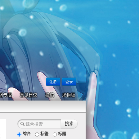
注册
登录
组专版
意见建议
投稿
求物版
综合
标签
标题