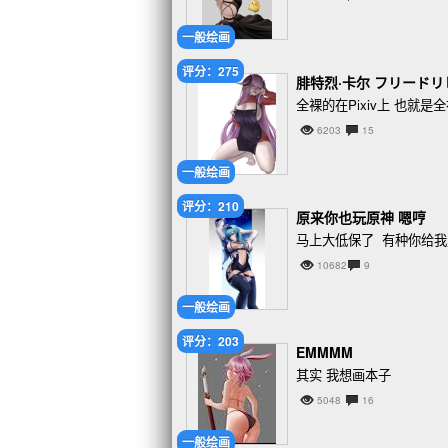
一般绘画
评分：275
腓特烈·卡尔 フリードリ
全裸的在Pixiv上 也就
6203
15
一般绘画
评分：210
原来你也玩原神 嗯哼
马上大低保了 有种你给
10682
9
一般绘画
评分：203
EMMMM
其实 我想画本子
5048
16
一般绘画