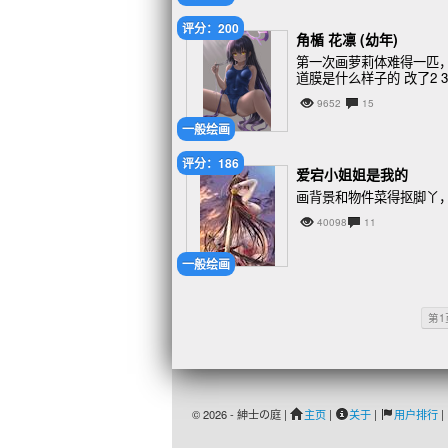
评分：200
角楯 花凛 (幼年)
第一次画萝莉体难得一匹
道膜是什么样子的 改了2 
9652
15
一般绘画
评分：186
爱宕小姐姐是我的
画背景和物件菜得抠脚丫
40098
11
一般绘画
第1
© 2026 - 紳士の庭 |
主页
|
关于
|
用户排行
|