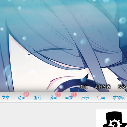
主页
资源列表
汉化
+7
+1
+1
文章
动画
游戏
漫画
画集
声乐
绘画
求物版