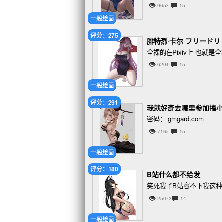
9652
15
一般绘画
评分：275
腓特烈·卡尔 フリードリ
全裸的在Pixiv上 也就
6204
15
一般绘画
评分：291
我就好奇去哪里参加搞
密码： gmgard.com
7165
15
一般绘画
评分：180
B站什么都不给发
笑死我了B站容不下我这
25073
14
一般绘画