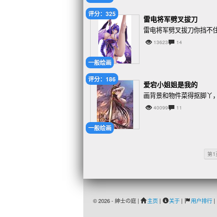
评分：325
雷电将军劈叉拔刀
雷电将军劈叉拔刀你挡不
13623
14
一般绘画
评分：186
爱宕小姐姐是我的
画背景和物件菜得抠脚丫
40099
11
一般绘画
第1
© 2026 - 紳士の庭 |
主页
|
关于
|
用户排行
|