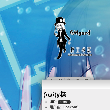
(•̀ω•́)y楪
UID:
30330
用户名：LockonS