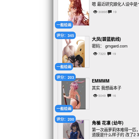
嗯 最近研究娘化人设中
30895
19
一般绘画
评分：345
大凤(碧蓝航线)
密码： gmgard.com
7320
19
一般绘画
评分：203
EMMMM
其实 我想画本子
5049
16
一般绘画
评分：200
角楯 花凛 (幼年)
第一次画萝莉体难得一匹
道膜是什么样子的 改了2 