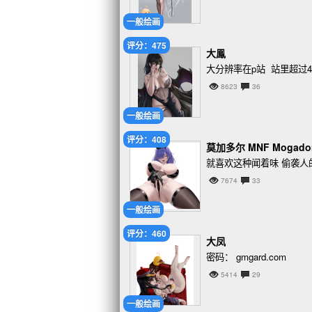
一般绘画
评分：475
大鳯
大分辨率在p站 站里超过4
8623
36
一般绘画
评分：408
莫加多尔 MNF Mogad
就喜欢这种闻着味 偷袭人
7674
33
一般绘画
评分：460
大凤
密码： gmgard.com
5414
29
一般绘画