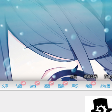
主页
资源列表
汉化
+8
+2
+2
+2
+6
文章
动画
游戏
漫画
画集
声乐
绘画
求物版