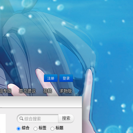
注册
登录
组专版
意见建议
投稿
求物版
综合
标签
标题