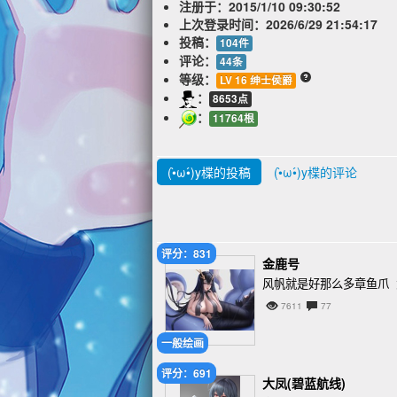
注册于：
2015/1/10 09:30:52
上次登录时间：
2026/6/29 21:54:17
投稿：
104件
评论：
44条
等级：
LV 16 绅士侯爵
：
8653点
：
11764根
(•̀ω•́)y楪的投稿
(•̀ω•́)y楪的评论
评分：831
金鹿号
风帆就是好那么多章鱼爪 大
7611
77
一般绘画
评分：691
大凤(碧蓝航线)