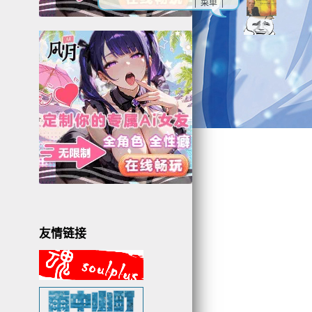
| 菜单 |
3
1
4
友情链接
3