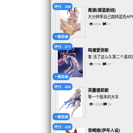
评分：389
尾張(碧蓝航线)
大分辨率自己跳转蓝色AP
8534
27
一般绘画
评分：311
鸣潮爱弥斯
害 活了这么久第二个喜欢
7759
27
一般绘画
评分：400
芙露德莉斯
等一个版本的大车
12256
24
一般绘画
评分：428
宫崎娘(伊布人设)