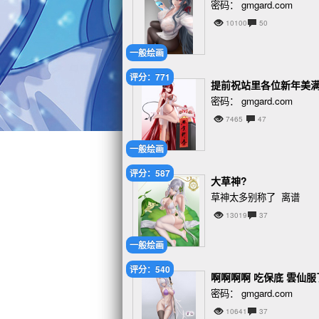
密码： gmgard.com
10100
50
一般绘画
评分：771
提前祝站里各位新年美
密码： gmgard.com
7465
47
一般绘画
评分：587
大草神?
草神太多别称了 离谱
13019
37
一般绘画
评分：540
啊啊啊啊 吃保底 雲仙服
密码： gmgard.com
10641
37