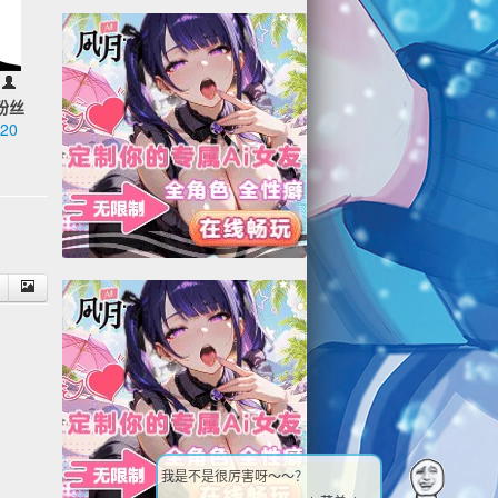
粉丝
20
1
我是不是很厉害呀～～？