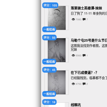
评分：105
落第骑士英雄谭-妹妹
日了狗了 11-11 单身狗的日
7083
7
一般绘画
评分：50
马勒个屯25号是什么节
这图我没找到作者图，这
兄妹
5563
1
一般绘画
评分：45
在下已成傻逼？-？
已经脑残到，临摹都不会
4753
2
一般绘画
评分：18
线稿坑