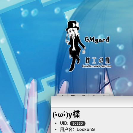
(•̀ω•́)y楪
UID:
30330
用户名：LockonS