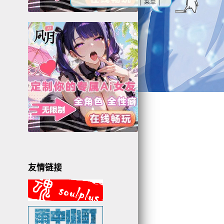
| 菜单 |
3
3
2
友情链接
1