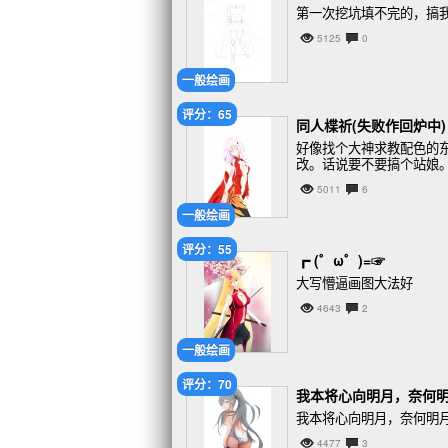
第一次挖坑填不完的，搞
5125
0
一般绘画
评分：65
同人楪祈(失败作回炉中)
好像找个大神求教配色的
改。话说要不要搞个站娘
5011
6
一般绘画
评分：55
┏ (゜ω゜)=☞
大写懵逼画图大法好
4643
2
一般绘画
评分：70
我本将心向明月，奈何
我本将心向明月，奈何明
4477
3