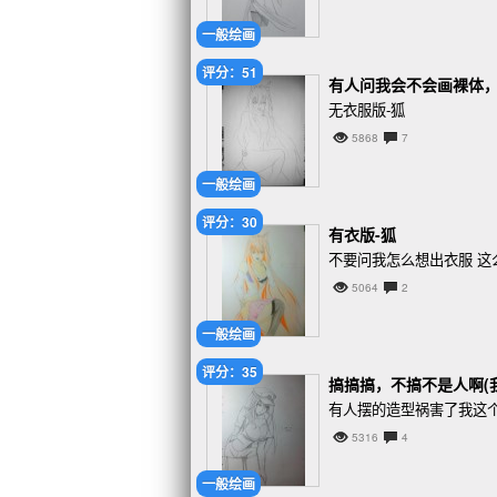
一般绘画
评分：51
有人问我会不会画裸体，我默
无衣服版-狐
5868
7
一般绘画
评分：30
有衣版-狐
不要问我怎么想出衣服 这
5064
2
一般绘画
评分：35
搞搞搞，不搞不是人啊(
有人摆的造型祸害了我这
5316
4
一般绘画