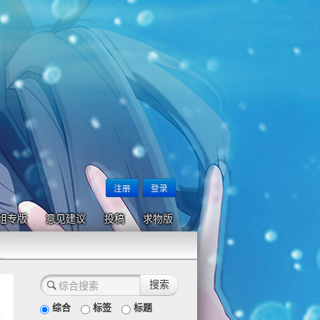
注册
登录
组专版
意见建议
投稿
求物版
综合
标签
标题