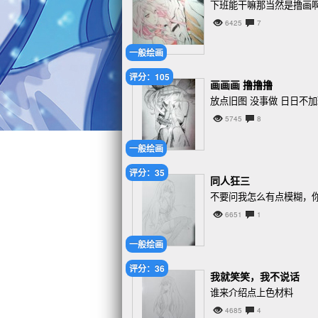
下班能干嘛那当然是撸画
6425
7
一般绘画
评分：105
画画画 撸撸撸
放点旧图 没事做 日日不加
5745
8
一般绘画
评分：35
同人狂三
不要问我怎么有点模糊，
6651
1
一般绘画
评分：36
我就笑笑，我不说话
谁来介绍点上色材料
4685
4