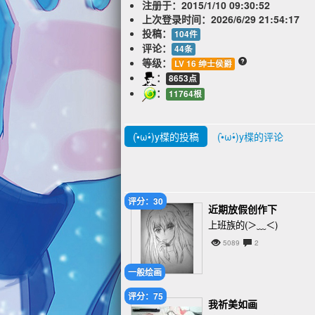
注册于：
2015/1/10 09:30:52
上次登录时间：
2026/6/29 21:54:17
投稿：
104件
评论：
44条
等级：
LV 16 绅士侯爵
：
8653点
：
11764根
(•̀ω•́)y楪的投稿
(•̀ω•́)y楪的评论
评分：30
近期放假创作下
上班族的(＞﹏＜)
5089
2
一般绘画
评分：75
我祈美如画