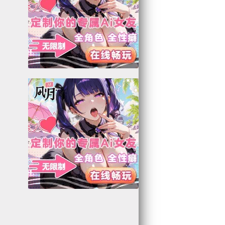
8
4
8
8