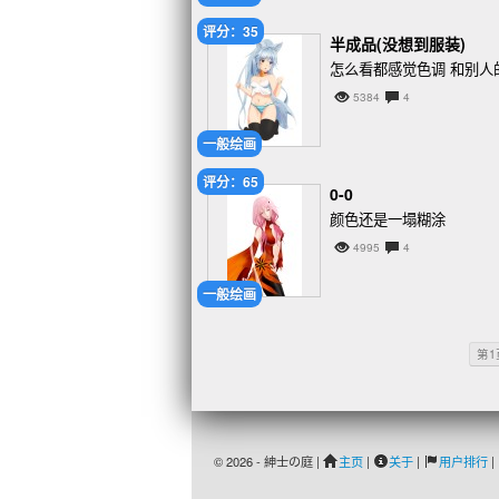
评分：35
半成品(没想到服装)
怎么看都感觉色调 和别人的
5384
4
一般绘画
评分：65
0-0
颜色还是一塌糊涂
4995
4
一般绘画
第1
© 2026 - 紳士の庭 |
主页
|
关于
|
用户排行
|