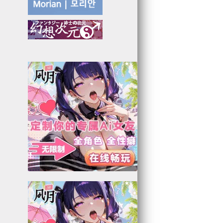
6
5
7