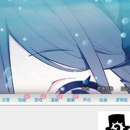
主页
资源列表
汉化
+6
+2
+3
+1
文章
动画
游戏
漫画
画集
声乐
绘画
求物版