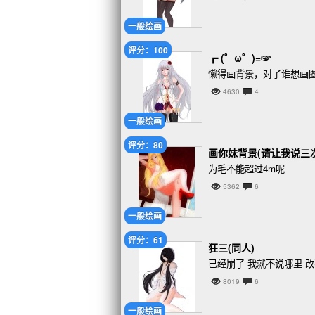
一般绘画
评分：100
┏ (゜ω゜)=☞
懒得画背景，对了谁想画图的
4630
4
一般绘画
评分：80
画你妹背景(请让我说三
为毛不能超过4m呢
5362
6
一般绘画
评分：61
狂三(同人)
已经崩了 我就不说哪里 
8019
6
一般绘画