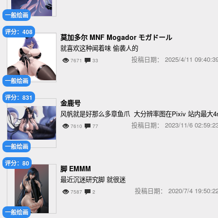
一般绘画
评分：408
莫加多尔 MNF Mogador モガドール
就喜欢这种闻着味 偷袭人的
投稿日期：
2025/4/11 09:40
7671
33
一般绘画
评分：831
金鹿号
风帆就是好那么多章鱼爪 大分辨率图在Pixiv 站内最大
投稿日期：
2023/11/6 02:59
7610
77
一般绘画
评分：80
脚 EMMM
最近沉迷研究脚 就很迷
投稿日期：
2020/7/4 19:50
7587
2
一般绘画