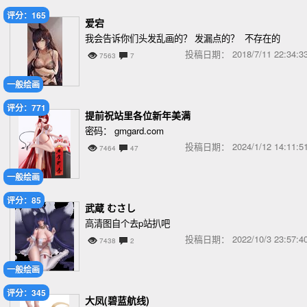
评分：165
爱宕
我会告诉你们头发乱画的？ 发漏点的？ 不存在的
投稿日期：
2018/7/11 22:34
7563
7
一般绘画
评分：771
提前祝站里各位新年美满
密码： gmgard.com
投稿日期：
2024/1/12 14:11
7464
47
一般绘画
评分：85
武蔵 むさし
高清图自个去p站扒吧
投稿日期：
2022/10/3 23:57
7438
2
一般绘画
评分：345
大凤(碧蓝航线)