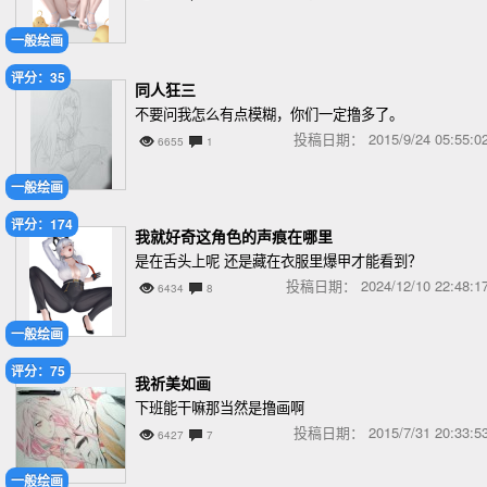
一般绘画
评分：35
同人狂三
不要问我怎么有点模糊，你们一定撸多了。
投稿日期：
2015/9/24 05:55
6655
1
一般绘画
评分：174
我就好奇这角色的声痕在哪里
是在舌头上呢 还是藏在衣服里爆甲才能看到？
投稿日期：
2024/12/10 22:48
6434
8
一般绘画
评分：75
我祈美如画
下班能干嘛那当然是撸画啊
投稿日期：
2015/7/31 20:33
6427
7
一般绘画