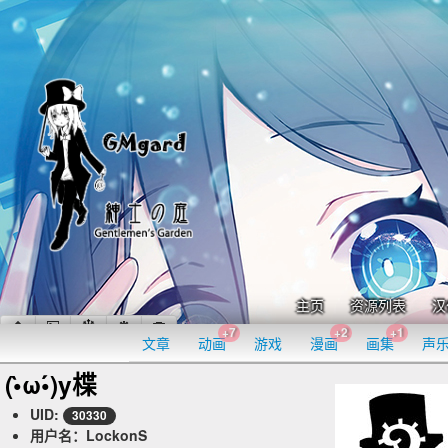
主页
资源列表
汉
+7
+2
+1
文章
动画
游戏
漫画
画集
声
(•̀ω•́)y楪
UID:
30330
用户名：LockonS