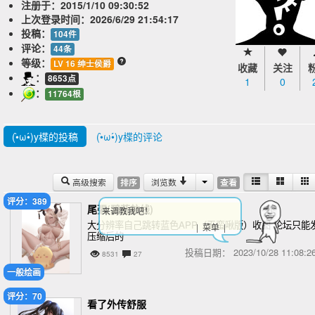
注册于：
2015/1/10 09:30:52
上次登录时间：
2026/6/29 21:54:17
投稿：
104件
评论：
44条
等级：
LV 16 绅士侯爵
收藏
关注
：
8653点
1
0
：
11764根
(•̀ω•́)y楪的投稿
(•̀ω•́)y楪的评论
高级搜索
浏览数
排序
查看
评分：389
尾張(碧蓝航线)
来调教我吧！
大分辨率自己跳转蓝色APP（无蛮啾版）收图 论坛只能
| 菜单 |
压缩后的
投稿日期：
2023/10/28 11:08
8531
27
一般绘画
评分：70
看了外传舒服