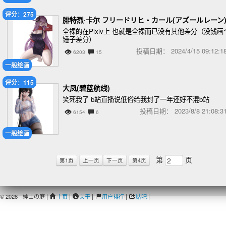
评分：275
腓特烈·卡尔 フリードリヒ・カール(アズールレーン
全裸的在Pixiv上 也就是全裸而已没有其他差分（没钱画
锤子差分）
投稿日期：
2024/4/15 09:12
6203
15
一般绘画
评分：115
大凤(碧蓝航线)
笑死我了 b站直播说低俗给我封了一年还好不混b站
投稿日期：
2023/8/8 21:08
6154
6
一般绘画
第
页
第1页
上一页
下一页
第4页
© 2026 - 紳士の庭 |
主页
|
关于
|
用户排行
|
贴吧
|