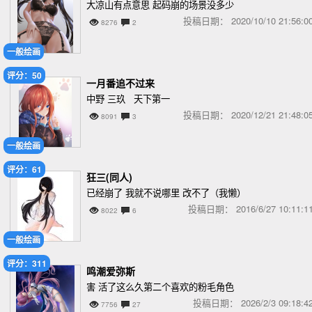
大凉山有点意思 起码崩的场景没多少
投稿日期：
2020/10/10 21:56
8276
2
一般绘画
评分：50
一月番追不过来
中野 三玖 天下第一
投稿日期：
2020/12/21 21:48
8091
3
一般绘画
评分：61
狂三(同人)
已经崩了 我就不说哪里 改不了（我懒）
投稿日期：
2016/6/27 10:11
8022
6
一般绘画
评分：311
鸣潮爱弥斯
害 活了这么久第二个喜欢的粉毛角色
投稿日期：
2026/2/3 09:18
7756
27