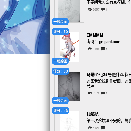
不要问我怎么有点模糊，
6657
1
一般绘画
评分：50
EMMMM
密码： gmgard.com
5193
1
一般绘画
评分：50
马勒个屯25号是什么节
这图我没找到作者图，这
兄妹
5572
1
一般绘画
评分：18
线稿坑
第一次挖坑填不完的，搞
5129
0