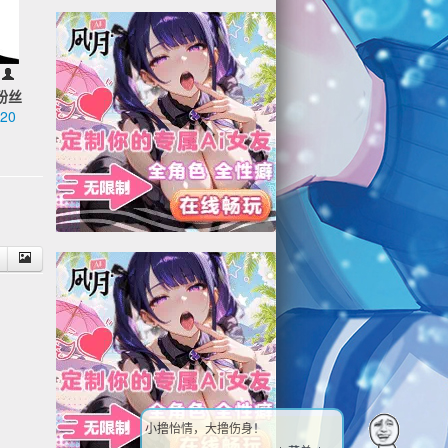
粉丝
20
2
小撸怡情，大撸伤身！