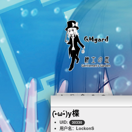
(•̀ω•́)y楪
UID:
30330
用户名：LockonS