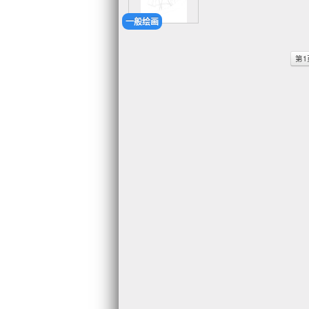
一般绘画
第1