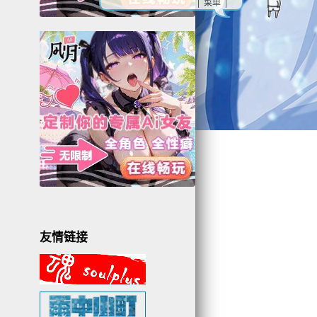
| 菜单 |
2
5
5
友情链接
8