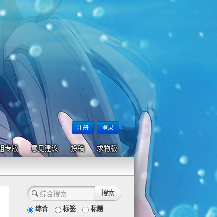
注册
登录
组专版
意见建议
投稿
求物版
综合
标签
标题