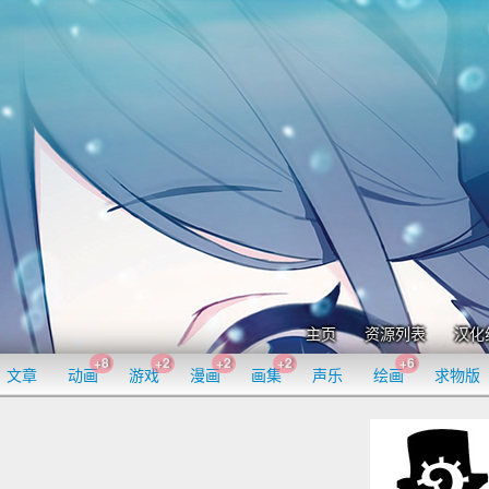
主页
资源列表
汉化
+8
+2
+2
+2
+6
文章
动画
游戏
漫画
画集
声乐
绘画
求物版