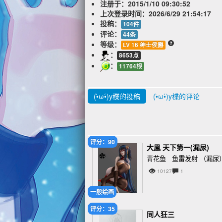
注册于：
2015/1/10 09:30:52
上次登录时间：
2026/6/29 21:54:17
投稿：
104件
评论：
44条
等级：
LV 16 绅士侯爵
：
8653点
：
11764根
(•̀ω•́)y楪的投稿
(•̀ω•́)y楪的评论
评分：90
大鳯 天下第一(漏尿)
青花鱼 鱼雷发射 （漏尿
10127
1
一般绘画
评分：35
同人狂三