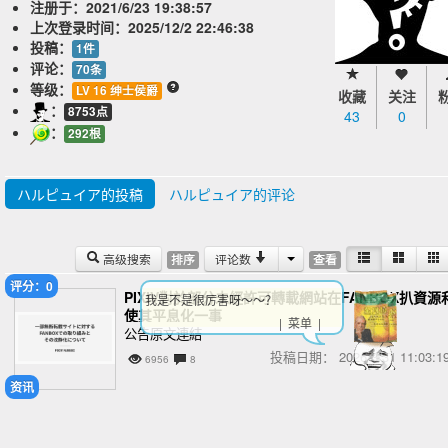
注册于：
2021/6/23 19:38:57
上次登录时间：
2025/12/2 22:46:38
投稿：
1件
评论：
70条
等级：
LV 16 绅士侯爵
收藏
关注
：
8753点
43
0
：
292根
ハルピュイア的投稿
ハルピュイア的评论
高级搜索
评论数
排序
查看
评分：0
PIXIV對於部分未經許可轉載網站在FANBOX扒資源
我是不是很厉害呀～～？
使其平息化一事
| 菜单 |
公告原文連結
投稿日期：
2026/3/31 11:03
6956
8
资讯