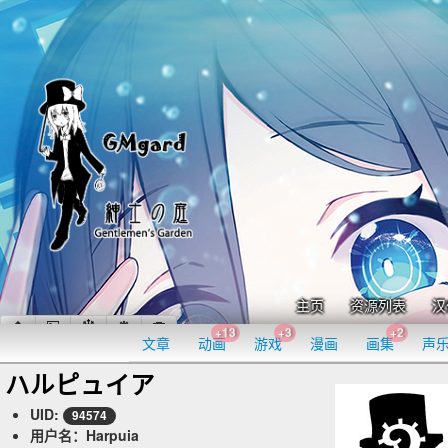
主页
资源列表
汉
+13
+3
+2
文章
动画
游戏
漫画
画集
声
ハルピュイア
UID:
94574
用户名：Harpuia