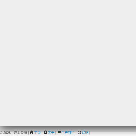
© 2026 - 紳士の庭 |
主页
|
关于
|
用户排行
|
贴吧
|