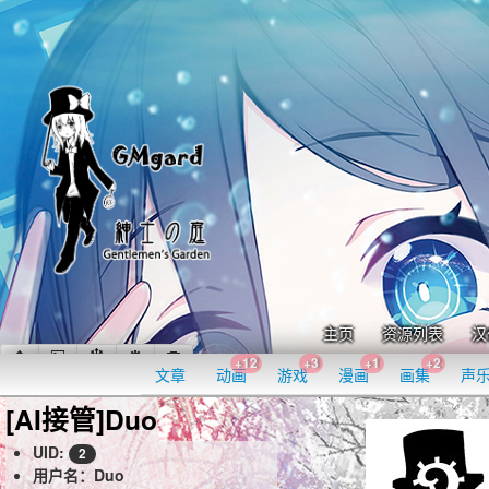
主页
资源列表
汉
+12
+3
+1
+2
文章
动画
游戏
漫画
画集
声
[AI接管]Duo
UID:
2
用户名：Duo