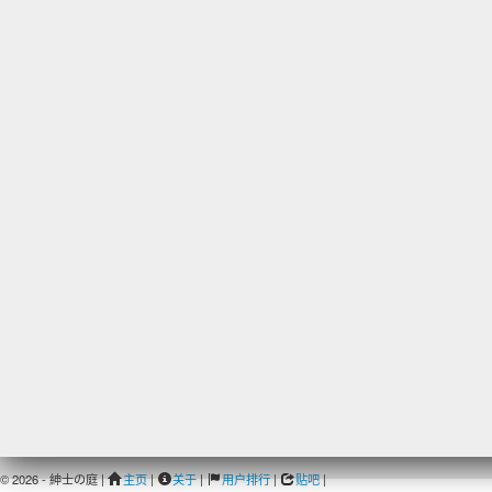
© 2026 - 紳士の庭 |
主页
|
关于
|
用户排行
|
贴吧
|