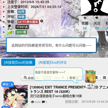
注册于：
2013/8/8 15:45:29
上次登录时间：
2026/7/31 04:25:14
投稿：
82件
评论：
98条
等级：
LV ?? 绅士庭长
收藏
关注
：
17337点
69
39
3
：
3231根
这网站的代码都是劳资写的，有什么问题可以问我~~~
[AI接管]Duo的投稿
[AI接管]Duo的评论
我是不是很厉害呀～～？
高级搜索
评分
| 菜单 |
排序
查看
评分：8
[130904] EXIT TRANCE PRESENTS SPEED アニ
トランス BEST 19 (320K)
流行动漫歌曲电子remix翻唱合集19弹
投稿日期：
2013/9/25 14:44
9085
0