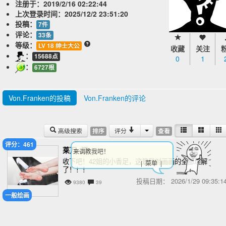
注册于：
2019/2/16 02:22:44
上次登录时间：
2025/12/2 23:51:20
投稿：
7件
评论：
33条
等级：
LV 18 绅士大公
收藏
关注
：
15688点
0
1
：
6727根
Von.Franken的投稿
Von.Franken的评论
高级搜索
评分
排序
查看
评分：461
莱万~汀!
来调教我吧！
收下吧！42姐的小香足，这是我对画画的全部理解
| 菜单 |
了！！！
投稿日期：
2026/1/29 09:35
9380
39
一般绘画