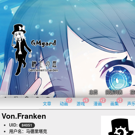
主页
资源列表
汉
+7
+6
+2
+2
文章
动画
游戏
漫画
画集
声
Von.Franken
UID:
84051
用户名：马德里塔克