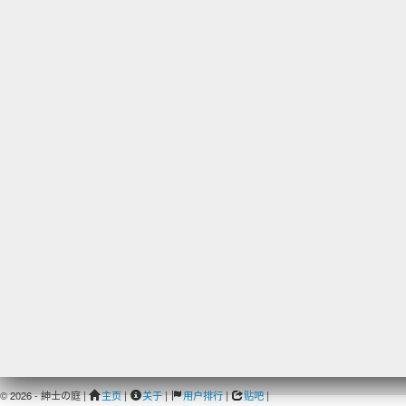
© 2026 - 紳士の庭 |
主页
|
关于
|
用户排行
|
贴吧
|