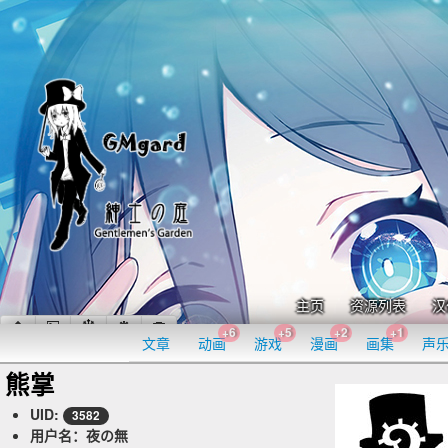
主页
资源列表
汉
+6
+5
+2
+1
文章
动画
游戏
漫画
画集
声
熊掌
UID:
3582
用户名：夜の無