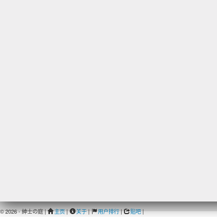
© 2026 - 紳士の庭 |
主页
|
关于
|
用户排行
|
贴吧
|