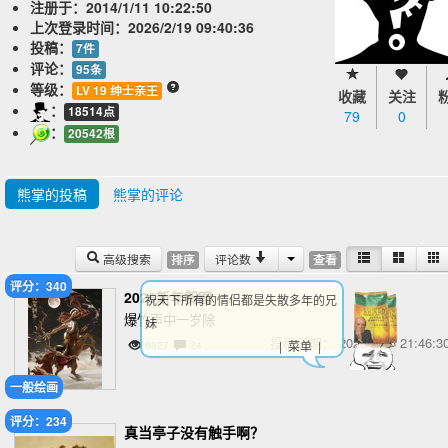
注册于：
2014/1/11 10:22:50
上次登录时间：
2026/2/19 09:40:36
投稿：
7件
评论：
95条
等级：
LV 19 绅士亲王
收藏
关注
：
18514点
79
0
：
20542根
熊掌的投稿
熊掌的评论
高级搜索
评论数
排序
查看
评分：340
2026新年贺图
祝天下所有的情侣都是失散多年的兄
爆竹声中一岁除
妹
投稿日期：
2026/2/16 21:46
| 菜单 |
6827
24
一般绘画
评分：234
真当亭子没有触手啊？