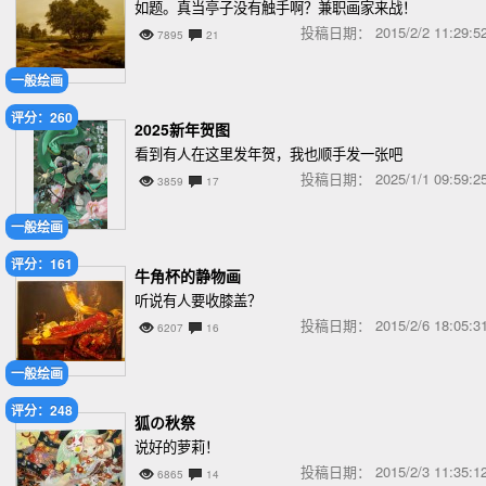
如题。真当亭子没有触手啊？兼职画家来战！
投稿日期：
2015/2/2 11:29
7895
21
一般绘画
评分：260
2025新年贺图
看到有人在这里发年贺，我也顺手发一张吧
投稿日期：
2025/1/1 09:59
3859
17
一般绘画
评分：161
牛角杯的静物画
听说有人要收膝盖？
投稿日期：
2015/2/6 18:05
6207
16
一般绘画
评分：248
狐の秋祭
说好的萝莉！
投稿日期：
2015/2/3 11:35
6865
14