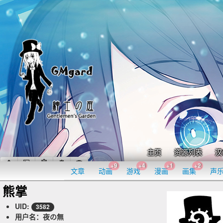
主页
资源列表
汉
+9
+4
+1
+2
文章
动画
游戏
漫画
画集
声
熊掌
UID:
3582
用户名：夜の無