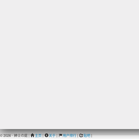
© 2026 - 紳士の庭 |
主页
|
关于
|
用户排行
|
贴吧
|