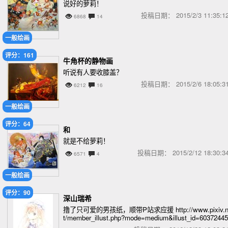
说好的萝莉！
投稿日期：
2015/2/3 11:35
6868
14
一般绘画
评分：161
牛角杯的静物画
听说有人要收膝盖？
投稿日期：
2015/2/6 18:05
6212
16
一般绘画
评分：64
和
就是不给萝莉！
投稿日期：
2015/2/12 18:30
6571
4
一般绘画
评分：90
深山瑞希
撸了只可爱的男孩纸，顺带P站求应援 http://www.pixiv.n
t/member_illust.php?mode=medium&illust_id=60372445