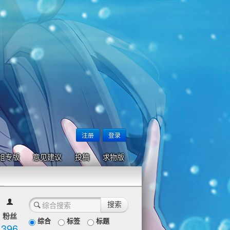
注册
登录
组专版
意见建议
投稿
求物版
粉丝
综合
标签
标题
396