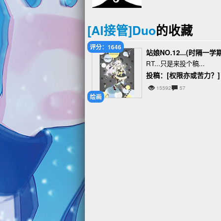
[AI接管]Duo
的收藏
评分：1646
站娘NO.12...(时隔一
RT...只是来投个稿...
投稿：[权限亦或苦力？]
15592
57
绘画