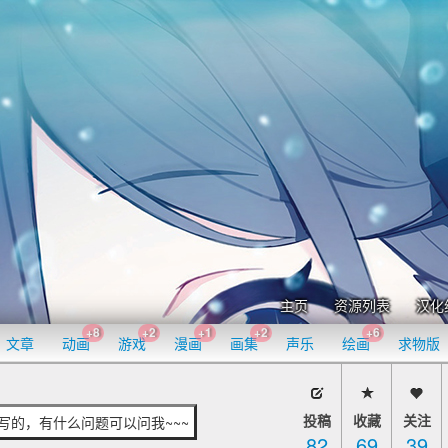
主页
资源列表
汉化
+8
+2
+1
+2
+6
文章
动画
游戏
漫画
画集
声乐
绘画
求物版
投稿
收藏
关注
写的，有什么问题可以问我~~~
82
69
39