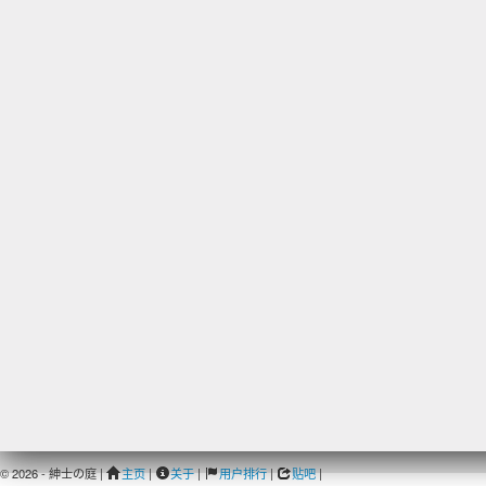
© 2026 - 紳士の庭 |
主页
|
关于
|
用户排行
|
贴吧
|