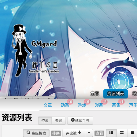
主页
资源列表
汉
+6
+6
+2
+1
文章
动画
游戏
漫画
画集
声
资源列表
资源
专题
试试手气
高级搜索
评论数
排序
查看