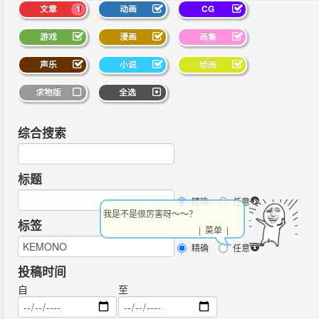
文章
1
动画
CG
游戏
漫画
画集
声乐
小说
绘画
求物版
全选
综合搜索
标题
精确
任意
我是不是很厉害呀～～？
标签
| 菜单 |
精确
任意
投稿时间
自
至