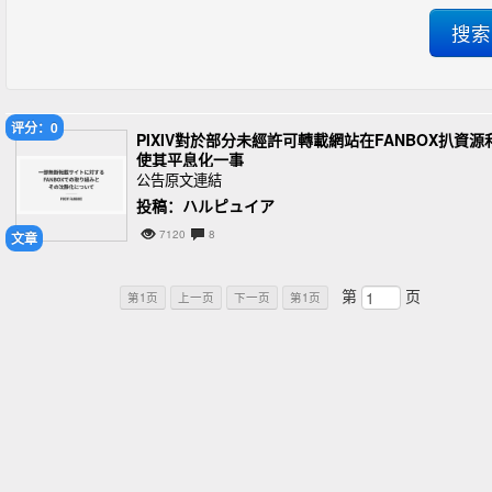
评分：0
PIXIV對於部分未經許可轉載網站在FANBOX扒資源
使其平息化一事
公告原文連結
投稿：ハルピュイア
7120
8
文章
第
页
第1页
上一页
下一页
第1页