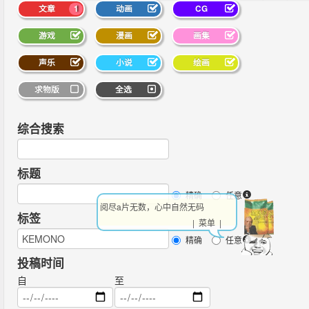
文章
1
动画
CG
游戏
漫画
画集
声乐
小说
绘画
求物版
全选
综合搜索
标题
精确
任意
阅尽a片无数，心中自然无码
标签
| 菜单 |
精确
任意
投稿时间
自
至