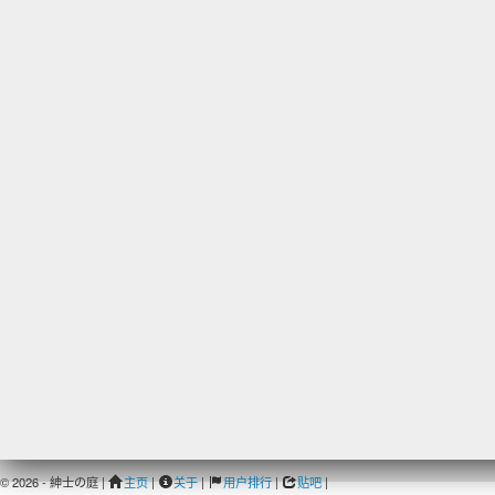
© 2026 - 紳士の庭 |
主页
|
关于
|
用户排行
|
贴吧
|