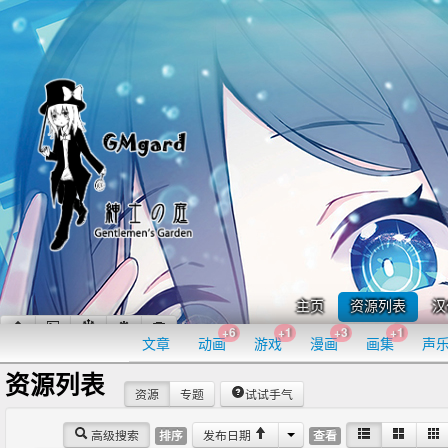
主页
资源列表
汉
+6
+1
+3
+1
文章
动画
游戏
漫画
画集
声
资源列表
资源
专题
试试手气
高级搜索
发布日期
排序
查看