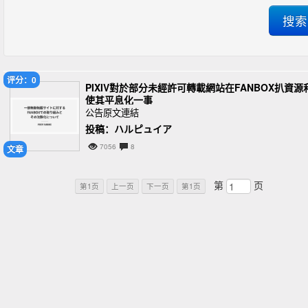
评分：0
PIXIV對於部分未經許可轉載網站在FANBOX扒資源
使其平息化一事
公告原文連結
投稿：ハルピュイア
7056
8
文章
第
页
第1页
上一页
下一页
第1页