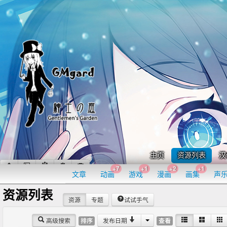
主页
资源列表
汉
+7
+1
+2
+1
文章
动画
游戏
漫画
画集
声
资源列表
资源
专题
试试手气
高级搜索
发布日期
排序
查看