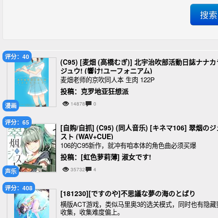
评分：40
(C95) [麦畑 (高橋むぎ)] 北宇治吹部活動日誌ナナカ
ジュウ! (響け!ユーフォニアム)
麦畑老师的京吹同人本 生肉 122P
投稿：克罗地亚狂想派
14878
0
漫画
评分：65
[自购/自抓] (C95) (同人音乐) [キネマ106] 翠烟の
スト (WAV+CUE)
106的C95新作，就冲有咱本体的角色曲必须买爆
投稿：[虹色萝莉薄] 淑女です!
35732
4
声乐
评分：408
[181230][ですのや]不思議な夢の海のとばり
横版ACT游戏，类似马里奥3的选关模式，同时也有隐藏
收集，收集难度偏上。