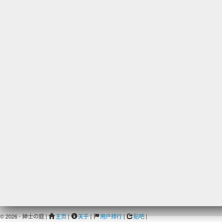
© 2026 - 紳士の庭 |
主页
|
关于
|
用户排行
|
贴吧
|