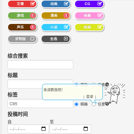
文章
动画
CG
游戏
1
漫画
1
画集
声乐
1
小说
绘画
求物版
全选
综合搜索
标题
精确
任意
来调教我吧！
标签
| 菜单 |
精确
任意
投稿时间
自
至