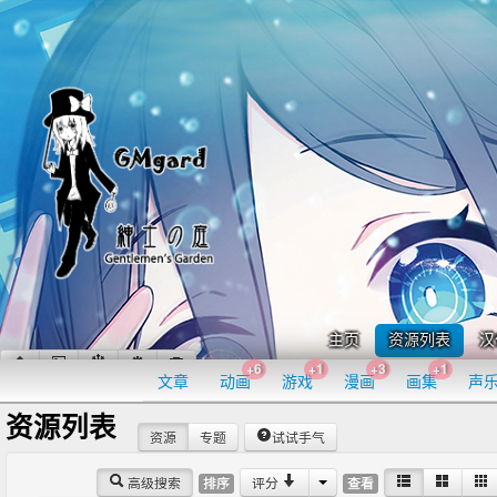
主页
资源列表
汉
+6
+1
+3
+1
文章
动画
游戏
漫画
画集
声
资源列表
资源
专题
试试手气
高级搜索
评分
排序
查看