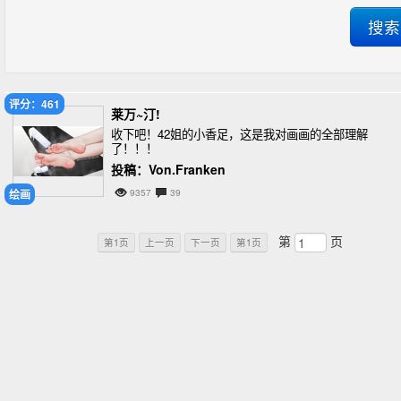
评分：461
莱万~汀!
收下吧！42姐的小香足，这是我对画画的全部理解
了！！！
投稿：Von.Franken
绘画
9357
39
第
页
第1页
上一页
下一页
第1页