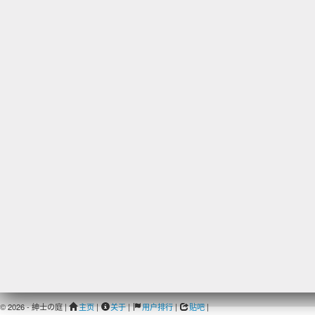
© 2026 - 紳士の庭 |
主页
|
关于
|
用户排行
|
贴吧
|