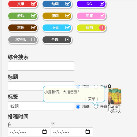
文章
动画
CG
游戏
漫画
画集
声乐
小说
绘画
1
求物版
全选
综合搜索
标题
精确
任意
小撸怡情，大撸伤身！
标签
| 菜单 |
精确
任意
投稿时间
自
至