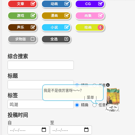
文章
动画
CG
游戏
漫画
画集
声乐
小说
绘画
6
求物版
全选
综合搜索
标题
精确
任意
我是不是很厉害呀～～？
标签
| 菜单 |
精确
任意
投稿时间
自
至