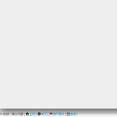
© 2026 - 紳士の庭 |
主页
|
关于
|
用户排行
|
贴吧
|