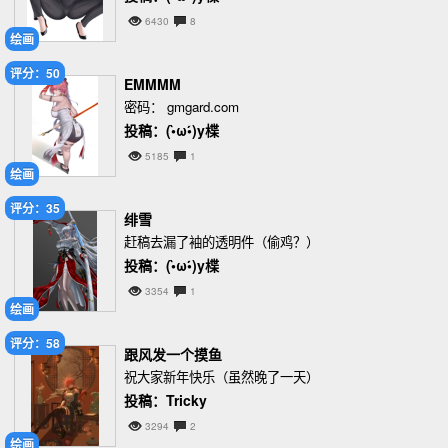
6430
8
绘画
评分：50
EMMMM
密码： gmgard.com
投稿：(•̀ω•́)y楪
5185
1
绘画
评分：35
绯雪
赶稿去漏了袖的透明件（偷鸡？）
投稿：(•̀ω•́)y楪
3354
1
绘画
评分：58
跟风发一个摸鱼
祝大家新年快乐（虽然晚了一天）
投稿：Tricky
3294
2
绘画