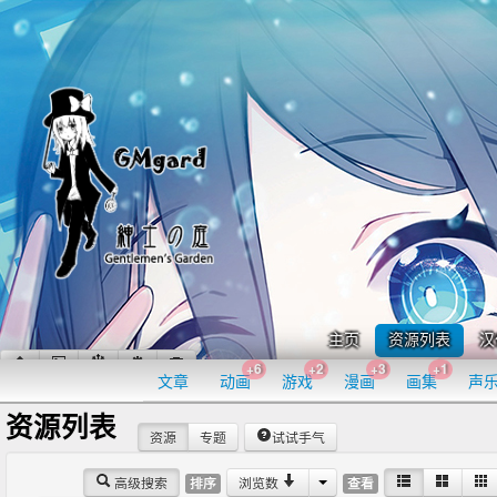
主页
资源列表
汉
+6
+2
+3
+1
文章
动画
游戏
漫画
画集
声
资源列表
资源
专题
试试手气
高级搜索
浏览数
排序
查看