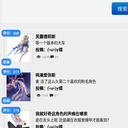
评分：400
芙露德莉斯
等一个版本的大车
投稿：(•̀ω•́)y楪
12248
24
绘画
评分：311
鸣潮爱弥斯
害 活了这么久第二个喜欢的粉毛角色
投稿：(•̀ω•́)y楪
7745
27
绘画
评分：174
我就好奇这角色的声痕在哪里
是在舌头上呢 还是藏在衣服里爆甲才能看到？
投稿：(•̀ω•́)y楪