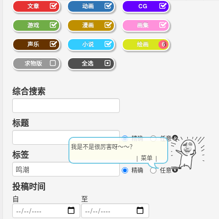
文章
动画
CG
游戏
漫画
画集
声乐
小说
绘画
6
求物版
全选
综合搜索
标题
精确
任意
我是不是很厉害呀～～？
标签
| 菜单 |
精确
任意
投稿时间
自
至