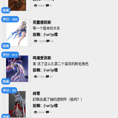
3295
2
绘画
评分：400
芙露德莉斯
等一个版本的大车
投稿：(•̀ω•́)y楪
12256
24
绘画
评分：311
鸣潮爱弥斯
害 活了这么久第二个喜欢的粉毛角色
投稿：(•̀ω•́)y楪
7758
27
绘画
评分：35
绯雪
赶稿去漏了袖的透明件（偷鸡？）
投稿：(•̀ω•́)y楪
3444
1
绘画