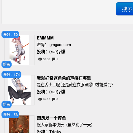
评分：50
EMMMM
密码： gmgard.com
投稿：(•̀ω•́)y楪
5188
1
绘画
评分：174
我就好奇这角色的声痕在哪里
是在舌头上呢 还是藏在衣服里爆甲才能看到？
投稿：(•̀ω•́)y楪
6435
8
绘画
评分：58
跟风发一个摸鱼
祝大家新年快乐（虽然晚了一天）
投稿：Tricky