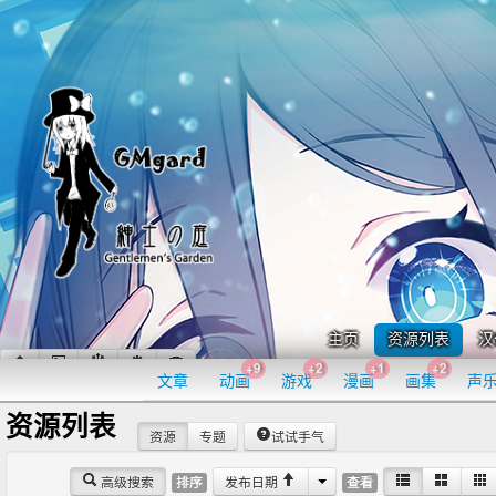
主页
资源列表
汉
+9
+2
+1
+2
文章
动画
游戏
漫画
画集
声
资源列表
资源
专题
试试手气
高级搜索
发布日期
排序
查看