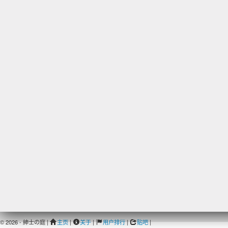
© 2026 - 紳士の庭 |
主页
|
关于
|
用户排行
|
贴吧
|