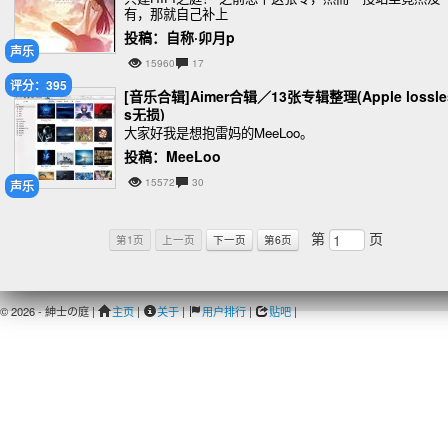
有，那就自己补上
投稿：自称·卯月p
声乐
15960
17
评分：395
[音乐合辑]Aimer合辑／13张专辑整理(Apple lossle
s无损)
大家好我是想抱雷妈的MeeLoo。
投稿：MeeLoo
15572
30
声乐
第
页
第1页
上一页
下一页
第6页
© 2026 - 紳士の庭 |
主页
|
关于
|
用户排行
|
贴吧
|