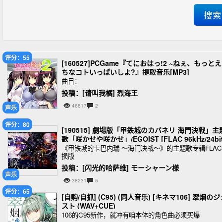
评分：55
[160527]PCGame『てにおはっ!2 ~ねぇ、もっと
ちなコトいっぱいしよ?』提取音乐[MP3]
曲目：
投稿：[请叫我橘] 烈海王
46817
2
声乐
评分：80
[190515] 劇場版「甲鉄城のカバネリ 海門決戦」主
歌「咲かせや咲かせ」/EGOIST [FLAC 96kHz/24bit
+[AAC+MP3]
《甲铁城的卡巴内瑞 ～海门决战～》的主题歌专辑FLA
损版
投稿：[闪光的哈萨维] モーシャーン様
声乐
38231
5
评分：65
[自购/自抓] (C95) (同人音乐) [キネマ106] 翠烟の
スト (WAV+CUE)
106的C95新作，就冲有咱本体的角色曲必须买爆