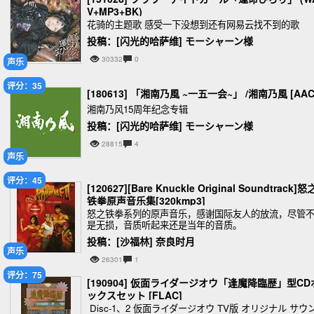
V+MP3+BK)
花骑的主题歌 感受一下没想到还有网易云找不到的歌
投稿：[闪光的哈萨维] モーシャーン様
30332
0
声乐
评分：35
[180613] 「湘南乃風 ~一五一会~」 /湘南乃風 [AAC
湘南乃风15周年纪念专辑
投稿：[闪光的哈萨维] モーシャーン様
28815
4
声乐
评分：45
[120627][Bare Knuckle Original Soundtrack]怒
铁拳原声音乐集[320kmp3]
怒之铁拳系列的原声音乐，感谢国际友人的放流，尽管
是无损，音质听起来还是当年的音质。
投稿：[沙福林] 奈良时月
声乐
26301
1
评分：75
[190904] 仮面ライダージオウ「逢魔降臨歴」型CD
ックスセット [FLAC]
Disc-1、2 仮面ライダージオウ TV版 オリジナル サウ