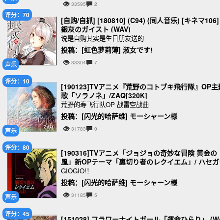
33595
2
评分：70
[自购/自抓] [180810] (C94) (同人音乐) [キネマ106]
銀灰のガイスト (WAV)
说是自购其实是生日朋友送的
投稿：[虹色萝莉薄] 淑女です!
33304
7
声乐
评分：10
[190123]TVアニメ『荒野のコトブキ飛行隊』OP主
歌「ソラノネ」/ZAQ[320K]
荒野的寿飞行队OP 战雷空战曲
投稿：[闪光的哈萨维] モーシャーン様
31783
0
声乐
评分：80
[190316]TVアニメ「ジョジョの奇妙な冒険 黄金の
風」新OPテーマ「裏切り者のレクイエム」/ ハセガ
ダイスケ [FLAC]
GIOGIO!！
投稿：[闪光的哈萨维] モーシャーン様
31185
5
声乐
评分：45
[151028] フラワーナイトガール「運命ひらり」 (W