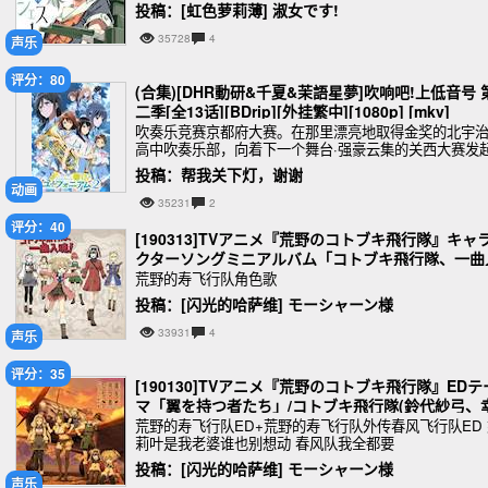
投稿：[虹色萝莉薄] 淑女です!
35728
4
声乐
评分：80
(合集)[DHR動研&千夏&茉語星夢]吹响吧!上低音号 
二季[全13话][BDrip][外挂繁中][1080p] [mkv]
吹奏乐竞赛京都府大赛。在那里漂亮地取得金奖的北宇
高中吹奏乐部，向着下一个舞台·强豪云集的关西大赛发
挑战！
投稿：帮我关下灯，谢谢
动画
35231
2
评分：40
[190313]TVアニメ『荒野のコトブキ飛行隊』キャ
クターソングミニアルバム「コトブキ飛行隊、一曲
魂!」[320K]
荒野的寿飞行队角色歌
投稿：[闪光的哈萨维] モーシャーン様
33931
4
声乐
评分：35
[190130]TVアニメ『荒野のコトブキ飛行隊』EDテ
マ「翼を持つ者たち」/コトブキ飛行隊(鈴代紗弓、
村恵理、仲谷明香、瀬戸麻沙美、山村響、富田美憂
荒野的寿飞行队ED+荒野的寿飞行队外传春风飞行队ED 
莉叶是我老婆谁也别想动 春风队我全都要
[320K]
投稿：[闪光的哈萨维] モーシャーン様
声乐