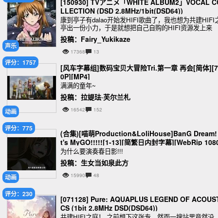
[150930] TVアニメ「WHITE ALBUM2」VOCAL C
LLECTION (DSD 2.8MHz/1bit(DSD64))
康到亭子有dalao开始发HIFI歌曲了，我也想为共建HIFI
亭出一份小力，于是就想把自己自购的HIFI资源发上来
投稿：Fairy_Yukikaze
声乐
17368
13
评分：1757
[风车字幕组]数码宝贝大冒险Tri.第一章 再会[简体][7
0P][MP4]
满满的童年~
投稿：拉媞珐·芙尔兰札
16542
152
动画
评分：775
(合集)[喵萌Production&LoliHouse]BanG Dream! 
t's MyGO!!!!![1-13][简繁日内封字幕][WebRip 108
HEVC-10bit AAC][MKV][4.1GB]
为什么要演奏春日影!!!
投稿：生女当如泉此方
15990
48
动画
评分：230
[071128] Pure: AQUAPLUS LEGEND OF ACOUS
CS (1bit 2.8MHz DSD(DSD64))
共建HIFI之庭！ 之前想下这张专，然而一搜站里竟然没