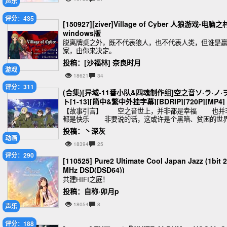
声乐
评分：435
[150927][ziver]Village of Cyber 人狼游戏-电脑之
windows版
脱离牌桌之外，既不代表狼人，也不代表人类，但谁是
家，由你来决定。
投稿：[沙福林] 奈良时月
游戏
18621
34
评分：311
(合集)[异域-11番小队&四魂制作组]空之音ソ·ラ·ノ·ヲ
ト[1-13][简中&繁中外挂字幕][BDRIP][720P][MP4]
【故事引言】 空之音世上，并非都是幸福 也并
都是快乐 非要说的话，这或许是个黑暗、贫困的世
但是，其存在方式只有一种 不管是干净的东西
投稿：丶深灰
还是肮脏的东西，不管
动画
18394
25
评分：290
[110525] Pure2 Ultimate Cool Japan Jazz (1bit 2
MHz DSD(DSD64))
共建HIFI之庭！
投稿：自称·卯月p
18054
8
声乐
评分：188