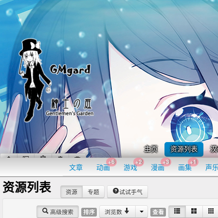
主页
资源列表
汉
+6
+2
+3
+1
文章
动画
游戏
漫画
画集
声
资源列表
资源
专题
试试手气
高级搜索
浏览数
排序
查看