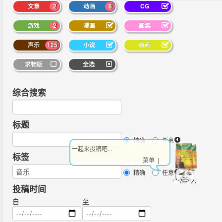
文章
2
动画
8
CG
游戏
2
漫画
画集
声乐
125
小说
绘画
求物版
全选
综合搜索
标题
精确
任意
一起来投稿吧...
标签
| 菜单 |
精确
任意
投稿时间
自
至