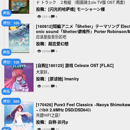
ド トラック ２枚組 （假面骑士zio TV版 OST 两套）
投稿：[闪光的哈萨维] モーシャーン様
声乐
22519
8
评分：100
[160812]短編アニメ「Shelter」テーマソング Elect
onic sound「Shelter/避难所」Porter Robinson/
deon (320K MP3)(附Anime MV)
应该是投音乐区吧
投稿：超恋爱幻想
22064
4
声乐
评分：100
[自购][180125] 游戏 Celeste OST [FLAC]
大家好，
投稿：[原谅她] Imanity
21951
6
声乐
评分：500
[170426] Pure3 Feel Classics ~Naoya Shimoka
~ (1bit 2.8MHz DSD(DSD64))
共建HIFI之庭！
投稿：自称·卯月p
19788
27