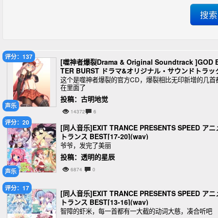
评分：137
[噬神者爆裂Drama & Original Soundtrack ]GOD 
TER BURST ドラマ&オリジナル・サウンドトラッ
[320KMP3]
这个是噬神者爆裂的官方CD，爆裂相比无印新增的几首
在里面了
投稿：古明地觉
声乐
14372
6
评分：20
[同人音乐]EXIT TRANCE PRESENTS SPEED アニ
トランス BEST[17-20](wav)
爷爷，发完了美丽
投稿：透明的星辰
6874
0
声乐
评分：17
[同人音乐]EXIT TRANCE PRESENTS SPEED アニ
トランス BEST[13-16](wav)
智障的虾米，每一首都有一大截的动词大慈，凑合听吧