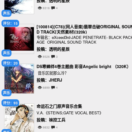
投稿：透明的星辰
8316
4
声乐
评分：15
[100814](C78)(同人音楽)翡翠击破ORIGINAL SOU
D TRACK[天然素材](320k)
专辑名：eXceed3rd-JADE PENETRATE- BLACK PAC
AGE ORIGINAL SOUND TRACK
投稿：透明的星辰
声乐
8526
3
评分：20
DS寒蝉绊4巻主题曲 彩音Angelic bright （320K）
音乐区就那么冷？
投稿：JHERJ
6899
4
声乐
评分：93
命运石之门原声音乐合集
V.A.《STEINS;GATE VOCAL BEST》
投稿：袜控工兵
9832
4