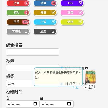
文章
2
动画
8
CG
游戏
2
漫画
画集
声乐
125
小说
绘画
求物版
全选
综合搜索
标题
精确
任意
祝天下所有的情侣都是失散多年的兄
标签
妹
| 菜单 |
精确
任意
投稿时间
自
至