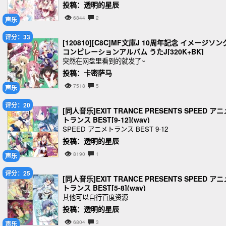
投稿：透明的星辰
6844
2
声乐
评分：33
[120810][C8C]MF文庫J 10周年記念 イメージソン
コンピレーションアルバム うたJ[320K+BK]
突然在网盘里看到的就发了~
投稿：卡密萨马
7518
5
声乐
评分：20
[同人音乐]EXIT TRANCE PRESENTS SPEED アニ
トランス BEST[9-12](wav)
SPEED アニメトランス BEST 9-12
投稿：透明的星辰
8190
1
声乐
评分：25
[同人音乐]EXIT TRANCE PRESENTS SPEED アニ
トランス BEST[5-8](wav)
其他可以自行百度资源
投稿：透明的星辰
6804
3
声乐