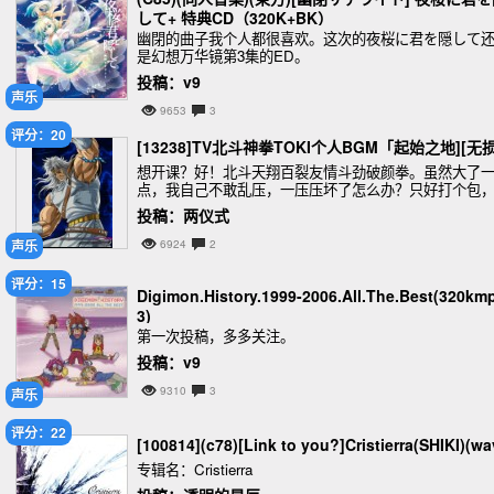
して+ 特典CD（320K+BK）
幽閉的曲子我个人都很喜欢。这次的夜桜に君を隠して
是幻想万华镜第3集的ED。
投稿：v9
声乐
9653
3
评分：20
[13238]TV北斗神拳TOKI个人BGM「起始之地][无损
想开课？好！北斗天翔百裂友情斗劲破颜拳。虽然大了
点，我自己不敢乱压，一压压坏了怎么办？只好打个包
应该对音质没有损伤吧？我也是不太懂
投稿：两仪式
声乐
6924
2
评分：15
Digimon.History.1999-2006.All.The.Best(320km
3)
第一次投稿，多多关注。
投稿：v9
9310
3
声乐
评分：22
[100814](c78)[Link to you?]Cristierra(SHIKI)(wa
专辑名：Cristierra