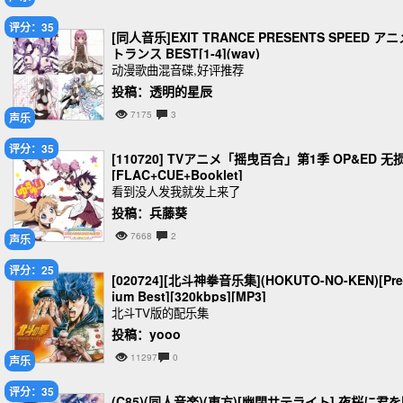
评分：35
[同人音乐]EXIT TRANCE PRESENTS SPEED アニ
トランス BEST[1-4](wav)
动漫歌曲混音碟,好评推荐
投稿：透明的星辰
7175
3
声乐
评分：35
[110720] TVアニメ「摇曳百合」第1季 OP&ED 无
[FLAC+CUE+Booklet]
看到没人发我就发上来了
投稿：兵藤葵
7668
2
声乐
评分：25
[020724][北斗神拳音乐集](HOKUTO-NO-KEN)[Pr
ium Best][320kbps][MP3]
北斗TV版的配乐集
投稿：yooo
11297
0
声乐
评分：35
(C85)(同人音楽)(東方)[幽閉サテライト] 夜桜に君