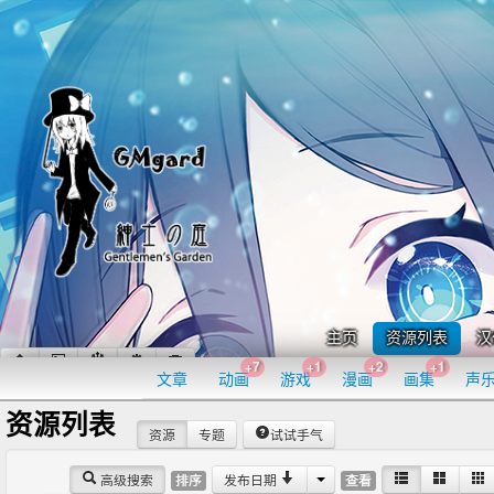
主页
资源列表
汉
+7
+1
+2
+1
文章
动画
游戏
漫画
画集
声
资源列表
资源
专题
试试手气
高级搜索
发布日期
排序
查看