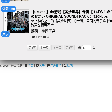
声乐
评分：30
【070822】ds游戏【美妙世界】专辑【すばらしき
のせかい ORIGINAL SOUNDTRACK 】320kbps
ds上神作之一的【美妙世界】的专辑，里面的音乐拿来
铃声也相当不错
投稿：袜控工兵
声乐
9478
4
第
页
第1页
上一页
下一页
第6页
© 2026 - 紳士の庭 |
主页
|
关于
|
用户排行
|
贴吧
|