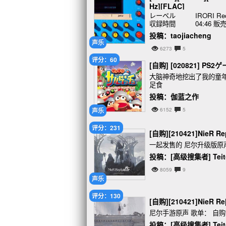
Hz][FLAC]
レーベル IRORI Rec
収録時間 04:46 販売デー
投稿：taojiacheng
声乐
6273
5
评分：60
[自购] [020821]
大脑神奇地挖出了我的童
足食
投稿：伽蓝之作
声乐
6152
5
评分：231
[自购][210421]NieR Repl
一起发售的 尼尔升级版原
投稿：[高级搜集者] Teito
8059
9
声乐
评分：130
[自购][210421]NieR Re[
尼尔手游原声 歌单： 自
投稿：[高级搜集者] Teito