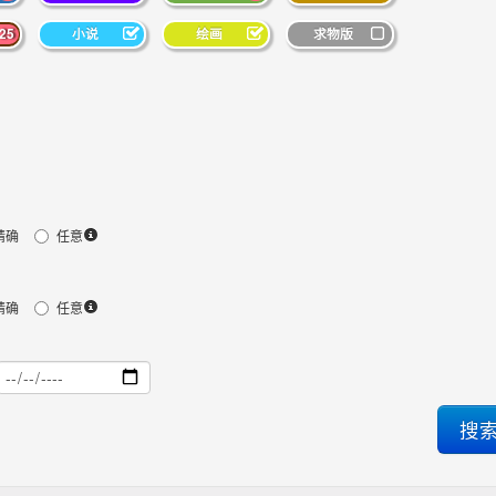
25
小说
绘画
求物版
精确
任意
精确
任意