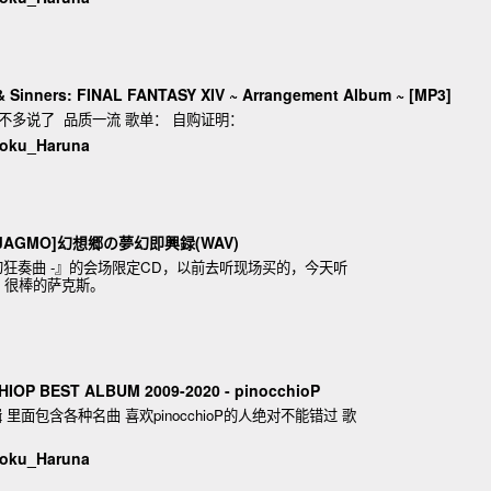
 Sinners: FINAL FANTASY XIV ~ Arrangement Album ~ [MP3]
吧不多说了 品质一流 歌单： 自购证明：
ku_Haruna
[JAGMO]幻想郷の夢幻即興録(WAV)
夢幻狂奏曲 -』的会场限定CD，以前去听现场买的，今天听
，很棒的萨克斯。
IOP BEST ALBUM 2009-2020 - pinocchioP
020专辑 里面包含各种名曲 喜欢pinocchioP的人绝对不能错过 歌
ku_Haruna