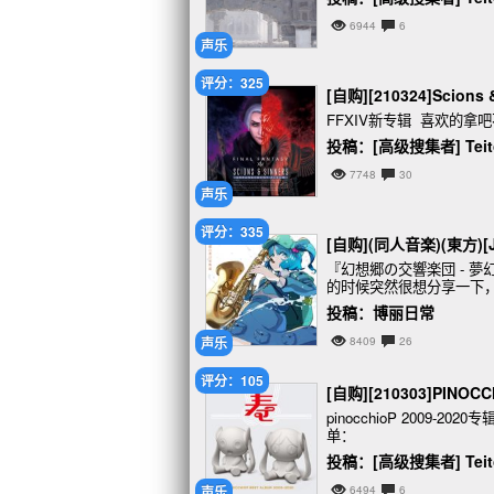
6944
6
声乐
评分：325
[自购][210324]Scions &
FFXIV新专辑 喜欢的拿
投稿：[高级搜集者] Teito
7748
30
声乐
评分：335
[自购](同人音楽)(東方)
『幻想郷の交響楽団 - 
的时候突然很想分享一下
投稿：博丽日常
声乐
8409
26
评分：105
[自购][210303]PINOCCH
pinocchioP 2009-2
单：
投稿：[高级搜集者] Teito
声乐
6494
6