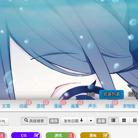
主页
资源列表
汉化
+8
+2
+1
+2
+6
文章
动画
游戏
漫画
画集
声乐
绘画
求物版
高级搜索
发布日期
排序
查看
手气
8
CG
游戏
2
漫画