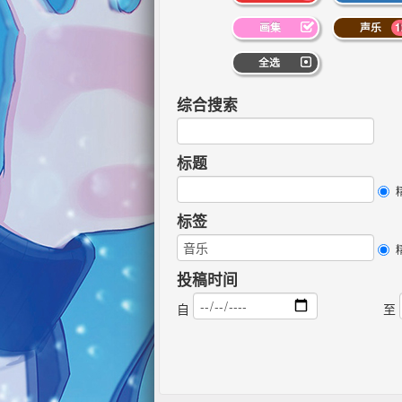
画集
声乐
1
全选
综合搜索
标题
标签
投稿时间
自
至