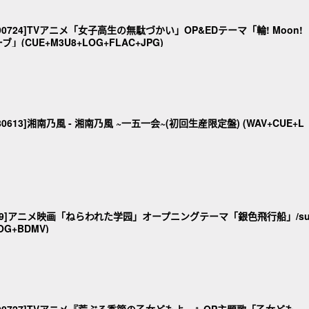
190724]TVアニメ「女子高生の無駄づかい」OP&EDテーマ「輪! Moon!
ーブ」(CUE+M3U8+LOG+FLAC+JPG)
80613]湘南乃風 - 湘南乃風 ~一五一会~(初回生産限定盤) (WAV+CUE+L
21219]アニメ映画「ねらわれた学园」オープニングテーマ「銀色飛行船」/s
LOG+BDMV)