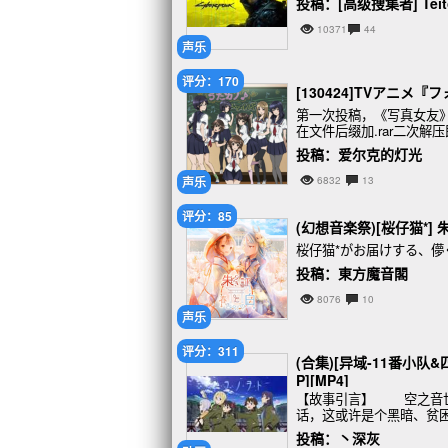
投稿：[高级搜集者] Teito
10371
44
声乐
评分：170
[130424]TVアニメ
第一次投稿，《写真女友
在文件后缀加.rar二次解
投稿：爱尔克的灯光
声乐
6832
13
评分：85
(幻想音楽祭)[桜仔猫*] 
桜仔猫*がお届けする、儚
投稿：東方魔音閣
8076
10
声乐
评分：311
(合集)[异域-11番小队&四
P][MP4]
【故事引言】 空之音
话，这或许是个黑暗、
的东西，还是肮脏的东西
投稿：丶深灰