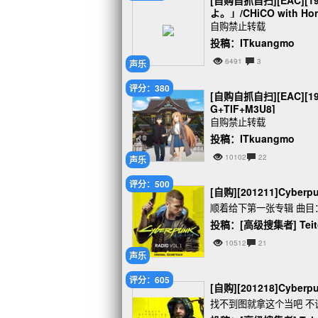
[自购自抓自扫][EAC]
よ。」/CHiCO with Ho
自购禁止转载
投稿：ITkuangmo
6491
3
声乐
评分：380
[自购自抓自扫][EAC][19
G+TIF+M3U8]
自购禁止转载
投稿：ITkuangmo
10102
22
声乐
评分：500
[自购][201211]Cyberpunk
顺着给下第一张专辑 曲目
投稿：[高级搜集者] Teito
10512
21
声乐
评分：605
[自购][201218]Cyberpunk
找不到图就拿这个当吧 不