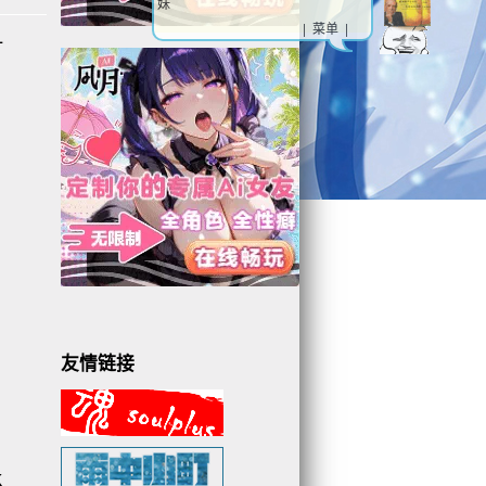
妹
| 菜单 |
+
友情链接
K