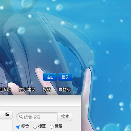
注册
登录
组专版
意见建议
投稿
求物版
综合
标签
标题