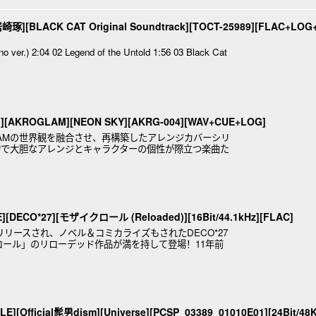
岩崎琢][BLACK CAT Original Soundtrack][TOCT-25989][FLAC+LOG
no ver.) 2:04 02 Legend of the Untold 1:56 03 Black Cat
M][AKROGLAM][NEON SKY][AKRG-004][WAV+CUE+LOG]
GLAMの世界観を融合させ、再構築したアレンジカバーシリ
的で大胆なアレンジとキャラクターの個性が際立つ楽曲た
た名曲に新たな魅
E][DECO*27][モザイクロール (Reloaded)][16Bit/44.1kHz][FLAC]
リリースされ、ノベル＆コミカライズもされたDECO*27
ロール」のリローデッド作品が満を持して登場！11年前
に要注目だ！
GLE][Official髭男dism][Universe][PCSP_03389_01010E01][24Bit/48