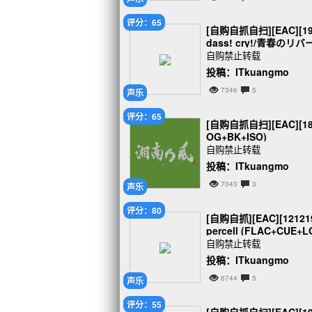
评分：65
[自购自抓自扫][EAC][
dass! cry!/青春のリバ
自购禁止转载
投稿：ITkuangmo
7346
5
声乐
评分：65
[自购自抓自扫][EAC][1
OG+BK+ISO)
自购禁止转载
投稿：ITkuangmo
7043
3
声乐
评分：80
[自购自抓][EAC][1
percell (FLAC+CUE+
自购禁止转载
投稿：ITkuangmo
6744
5
声乐
评分：55