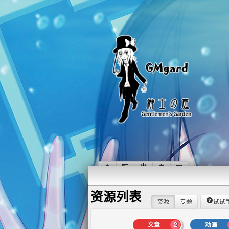
资源列表
资源
专题
试试
文章
2
动画