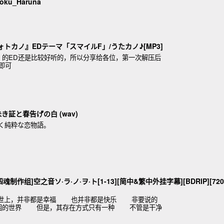
ku_Haruna
『フォトカノ』EDテーマ「スマイルF」/うたカノ♪[MP3]
》的ED还是比较好听的，所以分享给各位，第一次解压后
压即可
朱き証と春告げの白 (wav)
く純粋な恋物語。
魂制作组]空之音ソ·ラ·ノ·ヲ·ト[1-13][简中&繁中外挂字幕][BDRIP][720
世上，并非都是幸福 也并非都是快乐 非要说的
贫困的世界 但是，其存在方式只有一种 不管是干净
，不管