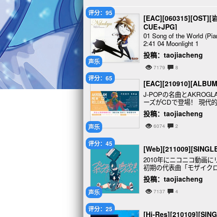
评分：95
[EAC][060315][OST][
CUE+JPG]
01 Song of the World (Pia
2:41 04 Moonlight 1
投稿：taojiacheng
声乐
7179
8
评分：65
[EAC][210910][ALBU
J-POPの名曲とAKRO
ーズがCDで登場！ 現代
ちは必聴です。 聞き慣れ
投稿：taojiacheng
声乐
6074
2
评分：45
[Web][211009][SINGL
2010年にニコニコ動画に
初期の代表曲「モザイク
からの歌詞・曲調の変化
投稿：taojiacheng
声乐
7137
4
评分：25
[Hi-Res][210109][SIN