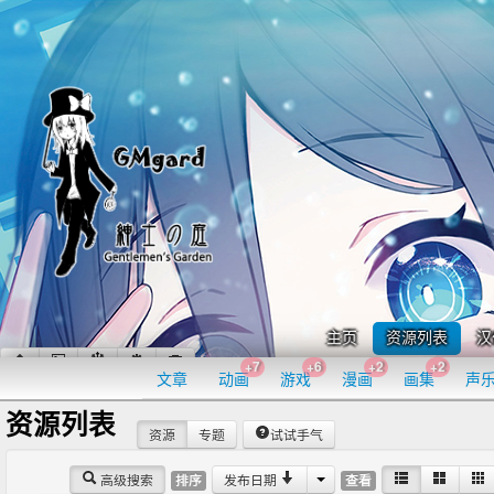
主页
资源列表
汉
+7
+6
+2
+2
文章
动画
游戏
漫画
画集
声
资源列表
资源
专题
试试手气
高级搜索
发布日期
排序
查看