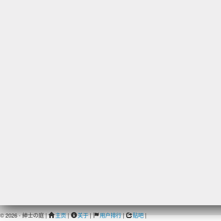
© 2026 - 紳士の庭 |
主页
|
关于
|
用户排行
|
贴吧
|