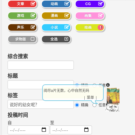
文章
动画
CG
游戏
漫画
画集
声乐
小说
绘画
1
求物版
全选
综合搜索
标题
精确
任意
阅尽a片无数，心中自然无码
标签
| 菜单 |
精确
任意
投稿时间
自
至