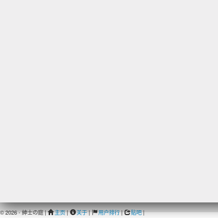
© 2026 - 紳士の庭 |
主页
|
关于
|
用户排行
|
贴吧
|