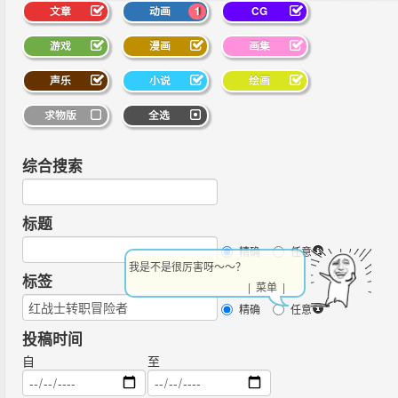
文章
动画
1
CG
游戏
漫画
画集
声乐
小说
绘画
求物版
全选
综合搜索
标题
精确
任意
我是不是很厉害呀～～？
标签
| 菜单 |
精确
任意
投稿时间
自
至