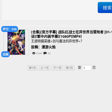
评分：346
(合集)[官方字幕] 战队红战士在异世界当冒险者 [01-
话][繁中内嵌字幕][1080P][MP4]
王道特摄英雄+剑与魔法的异世界=？
投稿：漫游火焰
4164
33
动画
第
页
第1页
上一页
下一页
第1页