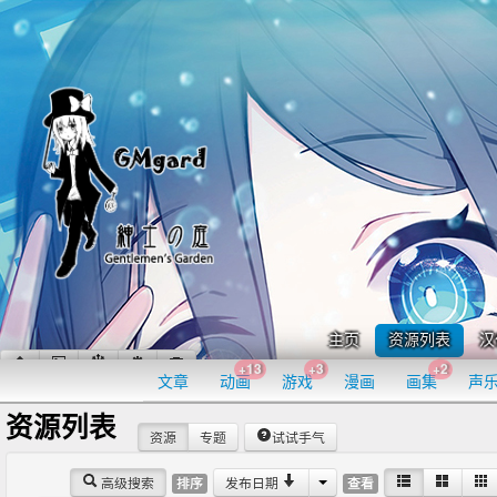
主页
资源列表
汉
+13
+3
+2
文章
动画
游戏
漫画
画集
声
资源列表
资源
专题
试试手气
高级搜索
发布日期
排序
查看