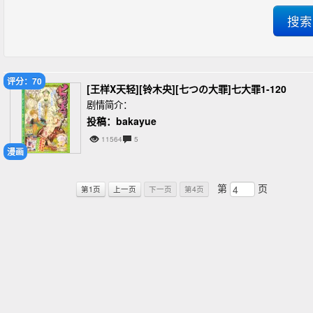
评分：70
[王样X天轻][铃木央][七つの大罪]七大罪1-120
剧情简介：
投稿：bakayue
11564
5
漫画
第
页
第1页
上一页
下一页
第4页