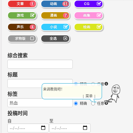
文章
1
动画
61
CG
游戏
漫画
7
画集
声乐
4
小说
绘画
求物版
全选
综合搜索
标题
精确
任意
来调教我吧！
标签
| 菜单 |
精确
任意
投稿时间
自
至