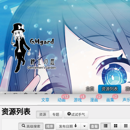
主页
资源列表
汉
+12
+4
+2
+2
文章
动画
游戏
漫画
画集
声
资源列表
资源
专题
试试手气
高级搜索
发布日期
排序
查看