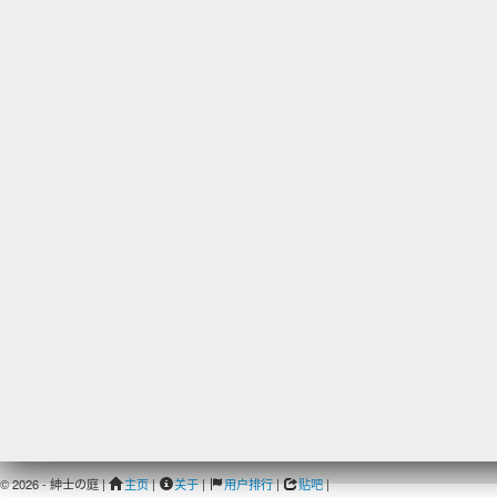
© 2026 - 紳士の庭 |
主页
|
关于
|
用户排行
|
贴吧
|