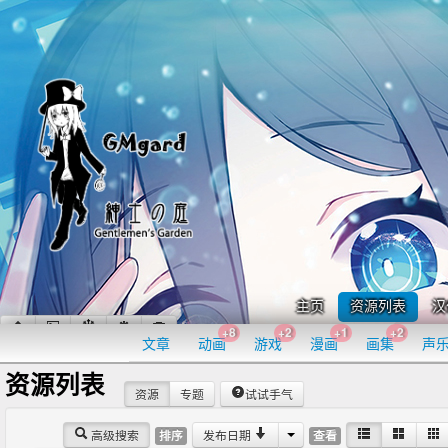
主页
资源列表
汉
+8
+2
+1
+2
文章
动画
游戏
漫画
画集
声
资源列表
资源
专题
试试手气
高级搜索
发布日期
排序
查看