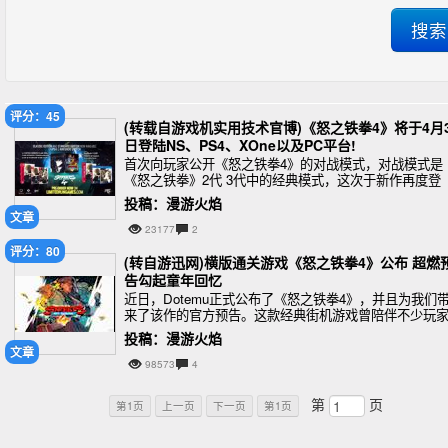
评分：45
(转载自游戏机实用技术官博)《怒之铁拳4》将于4月3
日登陆NS、PS4、XOne以及PC平台!
首次向玩家公开《怒之铁拳4》的对战模式，对战模式是
《怒之铁拳》2代 3代中的经典模式，这次于新作再度登
场。不论你是想和并肩作战摧枯拉朽的机友一决雌雄，
投稿：漫游火焰
看谁才是橡木城的格斗之王，还是想报仇雪恨，了结在
文章
23177
2
评分：80
(转自游迅网)横版通关游戏《怒之铁拳4》公布 超燃
告勾起童年回忆
近日，Dotemu正式公布了《怒之铁拳4》，并且为我们
来了该作的官方预告。这款经典街机游戏曾陪伴不少玩
度过无聊的童年，不知道大家还记得多少呢？
投稿：漫游火焰
文章
98573
4
第
页
第1页
上一页
下一页
第1页