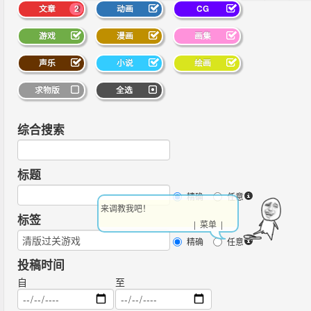
文章
2
动画
CG
游戏
漫画
画集
声乐
小说
绘画
求物版
全选
综合搜索
标题
精确
任意
来调教我吧！
标签
| 菜单 |
精确
任意
投稿时间
自
至