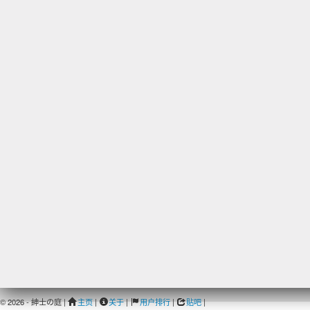
© 2026 - 紳士の庭 |
主页
|
关于
|
用户排行
|
贴吧
|