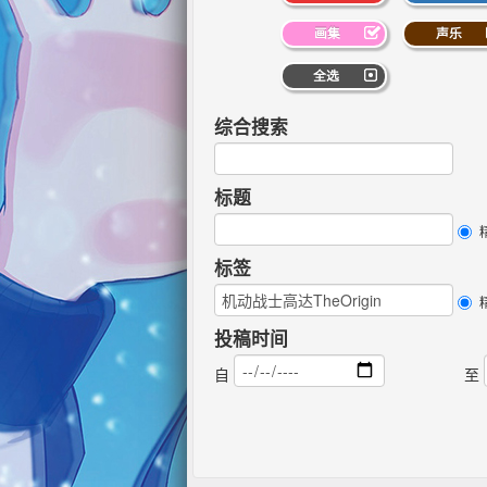
画集
声乐
全选
综合搜索
标题
标签
投稿时间
自
至