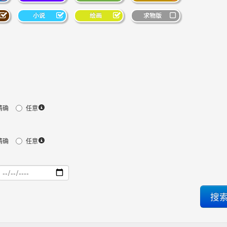
小说
绘画
求物版
精确
任意
精确
任意