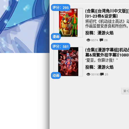
评分：295
(合集)[台湾角川中文版][
[01-23卷&设定集]
将初代《机动战士高达》
作画监督安彦良和所创作。于
年6月15日发售）—2011
投稿：漫游火焰
漫画
6574
28
评分：581
(合集)[漫游字幕组]机动战
幕&简繁外挂字幕][1080P
“夏亚，你算计我！”
投稿：漫游火焰
50193
25
动画
第1