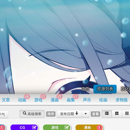
主页
资源列表
汉化
+6
+1
+2
+1
文章
动画
游戏
漫画
画集
声乐
绘画
求物版
高级搜索
发布日期
排序
查看
手气
1
CG
游戏
漫画
1