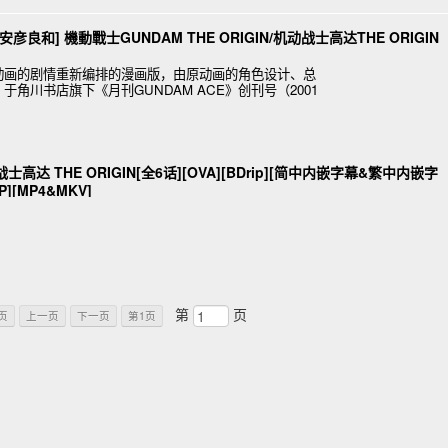
安彦良和] 機動戰士GUNDAM THE ORIGIN/机动战士高达THE ORIGIN
动画的剧情重新编排的漫画版，由原动画的角色设计、总
角川书店旗下《月刊GUNDAM ACE》创刊号（2001
年6月
士高达 THE ORIGIN[全6话][OVA][BDrip][简中内嵌字幕&繁中内嵌字
][MP4&MKV]
第
页
页
上一页
下一页
第1页