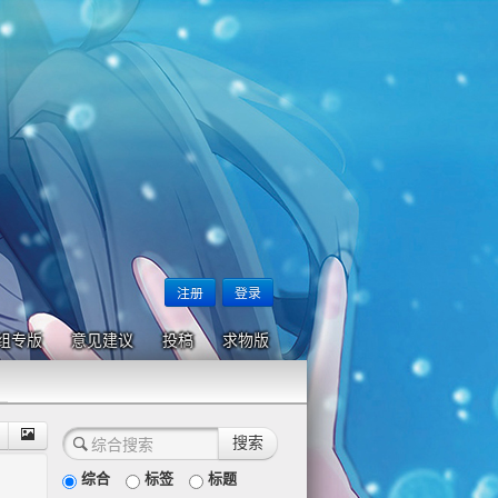
注册
登录
组专版
意见建议
投稿
求物版
综合
标签
标题