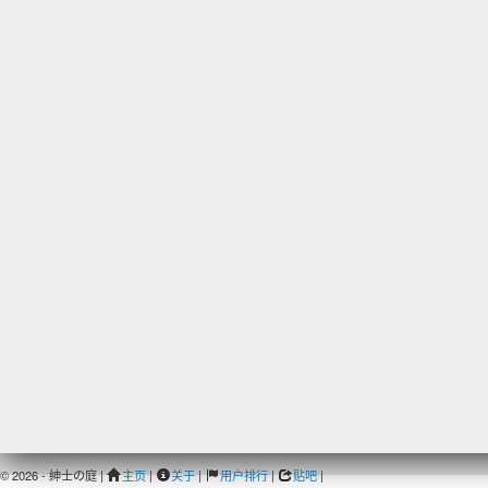
© 2026 - 紳士の庭 |
主页
|
关于
|
用户排行
|
贴吧
|