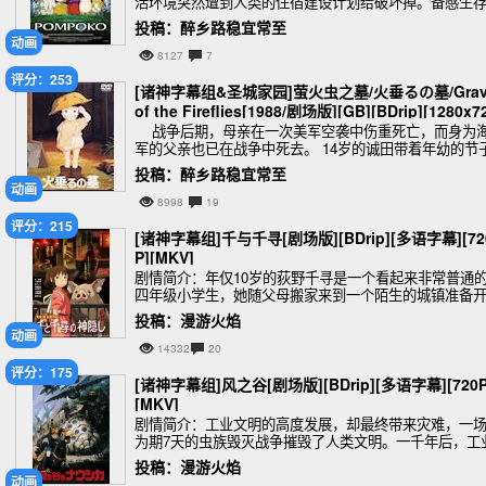
活环境突然遭到人类的住宿建设计划给破坏掉。备感生
危机的狸子们为了自保；决定重新练起古时狸子们所留
投稿：醉乡路稳宜常至
的变身术，并派遣两名使者
动画
8127
7
评分：253
[诸神字幕组&圣城家园]萤火虫之墓/火垂るの墓/Grav
of the Fireflies[1988/剧场版][GB][BDrip][1280x7
0][mkv]
战争后期，母亲在一次美军空袭中伤重死亡，而身为
军的父亲也已在战争中死去。 14岁的诚田带着年幼的节
寄居在阿姨家。 但一段时间后被阿姨视为累赘，整日对
投稿：醉乡路稳宜常至
妹俩冷言冷语，于是
动画
8998
19
评分：215
[诸神字幕组]千与千寻[剧场版][BDrip][多语字幕][72
P][MKV]
剧情简介：年仅10岁的荻野千寻是一个看起来非常普通
四年级小学生，她随父母搬家来到一个陌生的城镇准备
始一个全新的生活。
投稿：漫游火焰
动画
14332
20
评分：175
[诸神字幕组]风之谷[剧场版][BDrip][多语字幕][720P
[MKV]
剧情简介：工业文明的高度发展，却最终带来灾难，一
为期7天的虫族毁灭战争摧毁了人类文明。一千年后，工
文明遗留下来的症结仍在困扰这个星球。带有强烈毒性
投稿：漫游火焰
植物组成了令人望而却步的“腐海&rd
动画