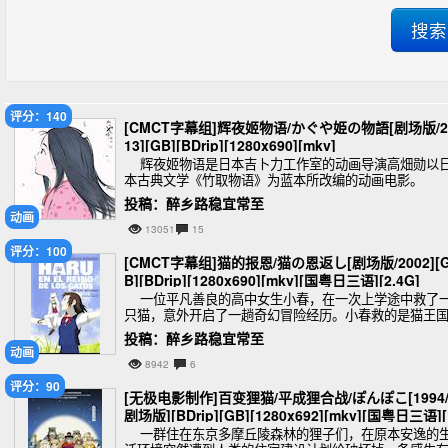
评分：140
[CMCT字幕组]辉夜姬物语/かぐや姫の物語[剧场版/2
13][GB][BDrip][1280x690][mkv]
辉夜姬物语是日本吉卜力工作室的动画导演高畑勋以
本古典文学《竹取物语》为蓝本所改编的动画电影。
投稿：醉乡路稳宜常至
动画
13051
15
评分：100
[CMCT字幕组]猫的报恩/猫の恩返し[剧场版/2002][
B][BDrip][1280x690][mkv][国粤日三语][2.4G]
一位平凡善良的高中女生小春，在一次上学途中救了
只猫，意外开启了一趟奇幻冒险经历。小春救的是猫王
的王子，“猫之国度”的猫国王为了报答她，
投稿：醉乡路稳宜常至
动画
8942
6
评分：90
[无极电影制作]百变狸猫/平成狸合战/ぽんぽこ[1994
剧场版][BDrip][GB][1280x692][mkv][国粤日三语][
28G]
一群住在东京多摩丘陵森林的狸子们，在原本安逸的