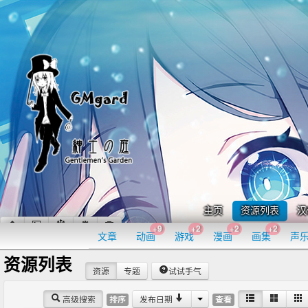
主页
资源列表
汉
+9
+2
+2
+2
文章
动画
游戏
漫画
画集
声
资源列表
资源
专题
试试手气
高级搜索
发布日期
排序
查看