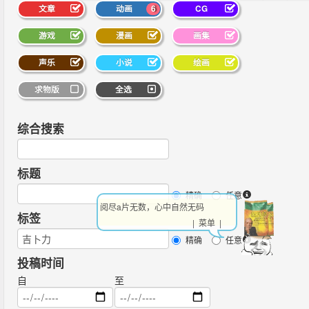
文章
动画
6
CG
游戏
漫画
画集
声乐
小说
绘画
求物版
全选
综合搜索
标题
精确
任意
阅尽a片无数，心中自然无码
标签
| 菜单 |
精确
任意
投稿时间
自
至