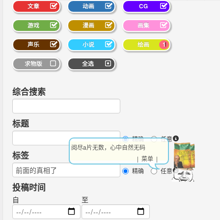
文章
动画
CG
游戏
漫画
画集
声乐
小说
绘画
1
求物版
全选
综合搜索
标题
精确
任意
阅尽a片无数，心中自然无码
标签
| 菜单 |
精确
任意
投稿时间
自
至