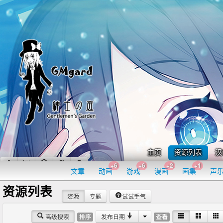
主页
资源列表
汉
+6
+6
+2
+1
文章
动画
游戏
漫画
画集
声
资源列表
资源
专题
试试手气
高级搜索
发布日期
排序
查看