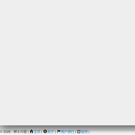
© 2026 - 紳士の庭 |
主页
|
关于
|
用户排行
|
贴吧
|