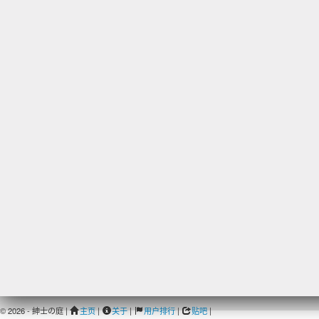
© 2026 - 紳士の庭 |
主页
|
关于
|
用户排行
|
贴吧
|