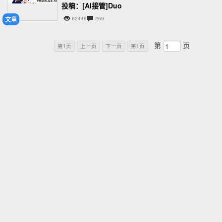
图片合理动起来的
投稿：[AI接管]Duo
文章
62446
269
第
页
第1页
上一页
下一页
第1页