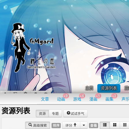
主页
资源列表
汉
+9
+4
+1
+2
文章
动画
游戏
漫画
画集
声
资源列表
资源
专题
试试手气
高级搜索
评分
排序
查看