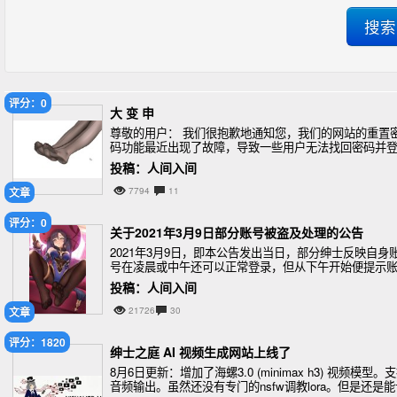
评分：0
大 变 申
尊敬的用户： 我们很抱歉地通知您，我们的网站的重置
码功能最近出现了故障，导致一些用户无法找回密码并
录。我们深表歉意，给您带来了不便。 我们立即采取措
投稿：人间入间
修复了该问题，并确认该功能已经完全
文章
7794
11
评分：0
关于2021年3月9日部分账号被盗及处理的公告
2021年3月9日，即本公告发出当日，部分绅士反映自身
号在凌晨或中午还可以正常登录，但从下午开始便提示
号密码错误，且绑定邮箱也显示为未注册。
投稿：人间入间
文章
21726
30
评分：1820
绅士之庭 AI 视频生成网站上线了
8月6日更新：增加了海螺3.0 (minimax h3) 视频模型。
音频输出。虽然还没有专门的nsfw调教lora。但是还是能