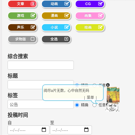
文章
3
动画
CG
游戏
漫画
画集
声乐
小说
绘画
求物版
全选
综合搜索
标题
精确
任意
阅尽a片无数，心中自然无码
标签
| 菜单 |
精确
任意
投稿时间
自
至