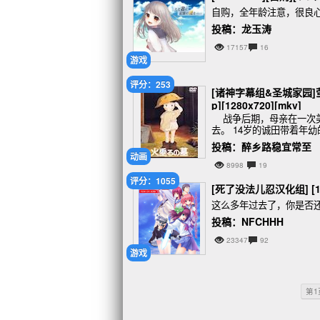
自购，全年龄注意，很良心
投稿：龙玉涛
17157
16
游戏
评分：253
[诸神字幕组&圣城家园]萤火虫之
p][1280x720][mkv]
战争后期，母亲在一次美
去。 14岁的诚田带着年
日对兄妹俩冷言冷语，于
投稿：醉乡路稳宜常至
动画
8998
19
评分：1055
[死了没法儿忍汉化组] [1506
这么多年过去了，你是否
投稿：NFCHHH
23347
92
游戏
第1