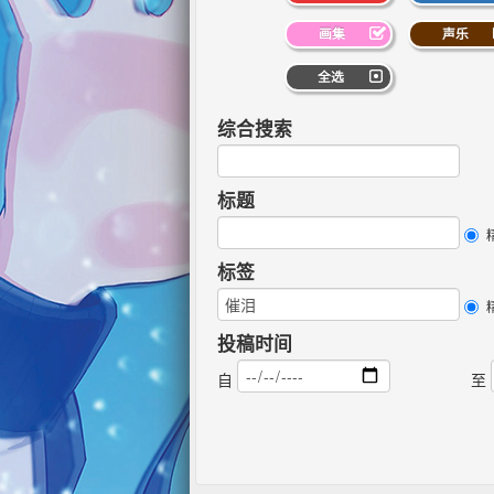
画集
声乐
全选
综合搜索
标题
标签
投稿时间
自
至