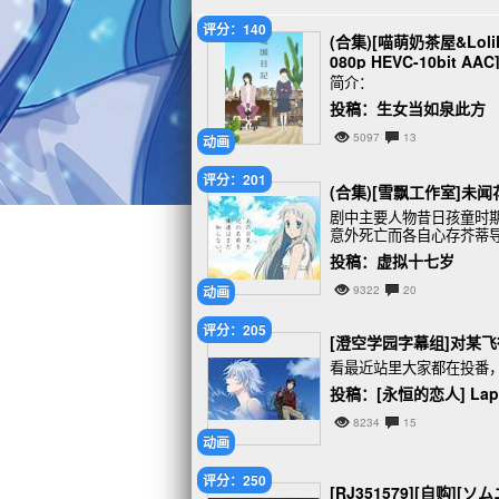
评分：140
(合集)[喵萌奶茶屋&LoliHo
080p HEVC-10bit AAC
简介：
投稿：生女当如泉此方
5097
13
动画
评分：201
(合集)[雪飘工作室]未闻花
剧中主要人物昔日孩童时期
意外死亡而各自心存芥蒂
独她不变的芽衣子却突然
投稿：虚拟十七岁
动画
9322
20
评分：205
[澄空学园字幕组]对某飞行员
看最近站里大家都在投番
投稿：[永恒的恋人] Lap
8234
15
动画
评分：250
[RJ351579][自购