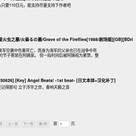
只要110日元，能支持尽量支持下作者吧
墓/火垂るの墓/Grave of the Fireflies[1988/剧场版][GB][BDri
军空袭中伤重死亡，而身为海军的父亲也已在战争中死
幼的节子寄居在阿姨家。 但一段时间后被阿姨视为累赘，整
是
26] [Key] Angel Beats! -1st beat- [日文本体+汉化补丁]
还记得那句 立于浮华之世，奏响天籁之音
第
页
页
上一页
下一页
第1页