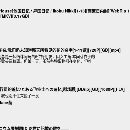
use]他国日记 / 异国日记 / Ikoku Nikki[1-13][简繁日内封][WebRip 1
][MKV][3.17GB]
名/我们仍未知道那天所看见的花的名字[1-11话][720P][GB][mp4]
总是一起结伴同玩的6位好朋友，因女主角·本间芽衣子的
导致关系疏离。但某一天，虽然各种事物都在变化，但唯
出现在已像隐蔽青
的追忆/とある飞空士への追忆[剧场版][BDrip][GB][1080P][FLV]
，我也忍不住来投了一发
lace菌
][ソムニウム果樹園]ただ君に記憶の鍵を――