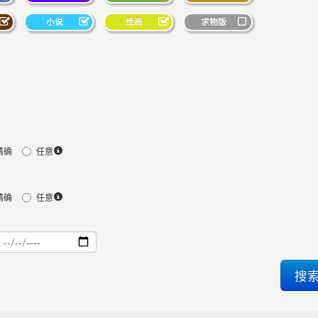
小说
绘画
求物版
精确
任意
精确
任意