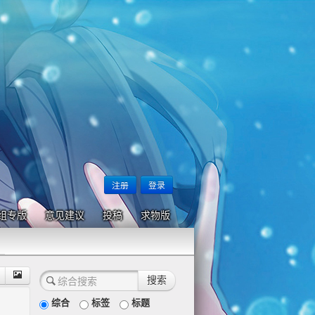
注册
登录
组专版
意见建议
投稿
求物版
综合
标签
标题