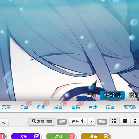
主页
资源列表
汉化
+6
+1
+3
+1
文章
动画
游戏
漫画
画集
声乐
绘画
求物版
高级搜索
评分
排序
查看
手气
4
CG
游戏
2
漫画