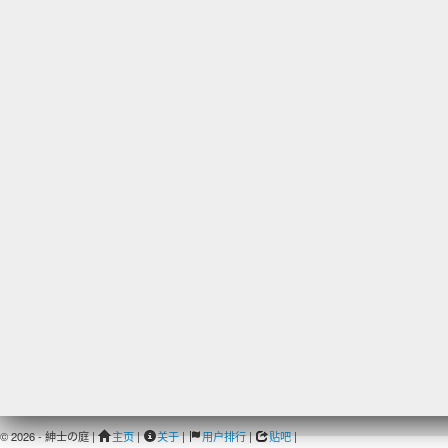
© 2026 - 紳士の庭 |
主页
|
关于
|
用户排行
|
贴吧
|