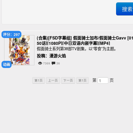
评分：297
(合集)[FSD字幕组] 假面骑士加布/假面骑士Gavv [01
50话][1080P][中日双语内嵌字幕][MP4]
假面骑士系列第38部TV剧集，以“零食”为主题。
投稿：漫游火焰
7369
36
动画
第
页
第1页
上一页
下一页
第1页