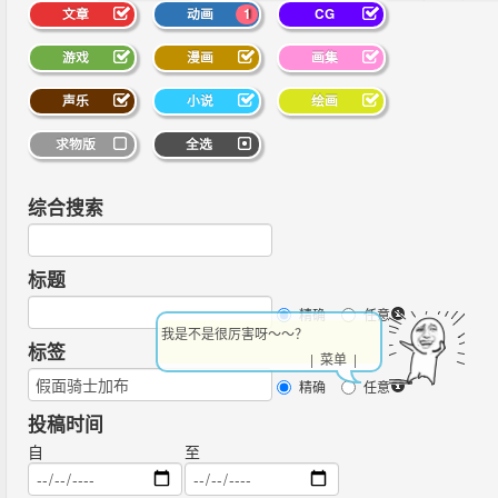
文章
动画
1
CG
游戏
漫画
画集
声乐
小说
绘画
求物版
全选
综合搜索
标题
精确
任意
我是不是很厉害呀～～？
标签
| 菜单 |
精确
任意
投稿时间
自
至