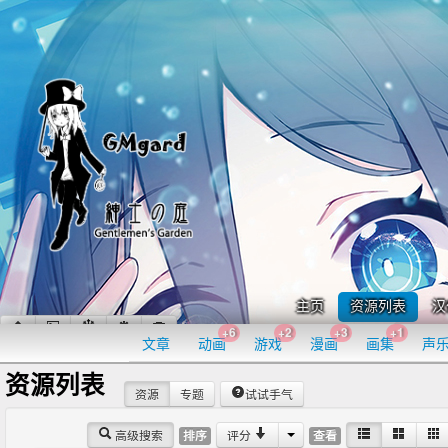
主页
资源列表
汉
+6
+2
+3
+1
文章
动画
游戏
漫画
画集
声
资源列表
资源
专题
试试手气
高级搜索
评分
排序
查看