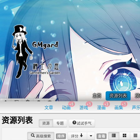
主页
资源列表
汉
+6
+1
+3
+1
文章
动画
游戏
漫画
画集
声
资源列表
资源
专题
试试手气
高级搜索
评分
排序
查看