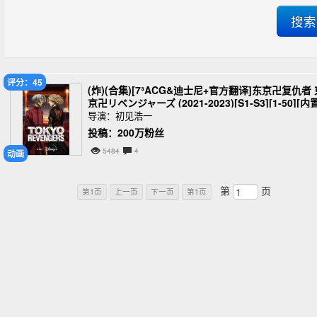
评分：45
(炸)(合集)[7³ACG&迪士尼+官方翻译]东京卍复仇者 
京卍リベンジャーズ (2021-2023)[S1-S3][1-50][内
简繁][1080P][MKV][40.8G]
导演：初见浩一
投稿：200万粉丝
5484
4
动画
第
页
第1页
上一页
下一页
第1页