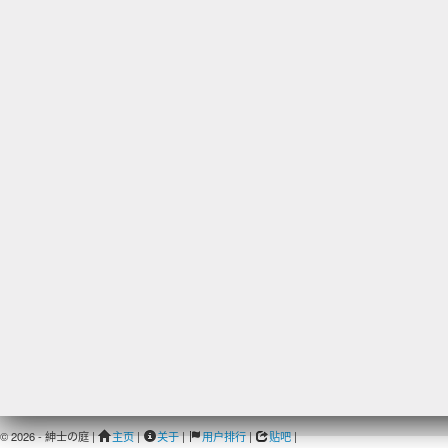
© 2026 - 紳士の庭 |
主页
|
关于
|
用户排行
|
贴吧
|