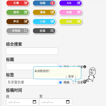
文章
动画
1
CG
游戏
漫画
画集
声乐
小说
绘画
求物版
全选
综合搜索
标题
精确
任意
来调教我吧！
标签
| 菜单 |
精确
任意
投稿时间
自
至