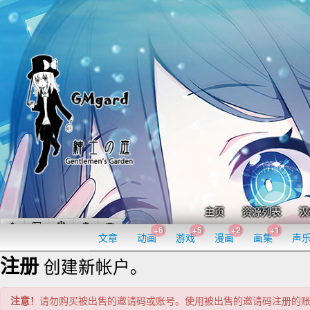
主页
资源列表
汉
+6
+5
+2
+1
文章
动画
游戏
漫画
画集
声
注册
创建新帐户。
注意！
请勿购买被出售的邀请码或账号。使用被出售的邀请码注册的