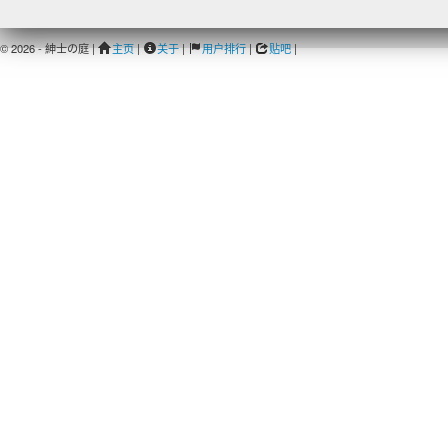
© 2026 - 紳士の庭 |
主页
|
关于
|
用户排行
|
贴吧
|