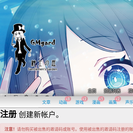
主页
资源列表
汉
+8
+2
+1
+2
文章
动画
游戏
漫画
画集
声
注册
创建新帐户。
注意！
请勿购买被出售的邀请码或账号。使用被出售的邀请码注册的