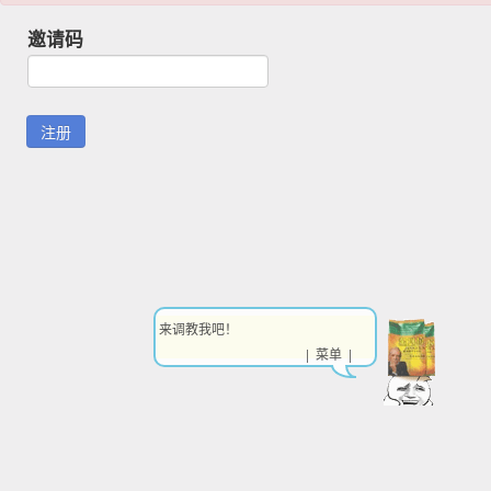
邀请码
来调教我吧！
| 菜单 |