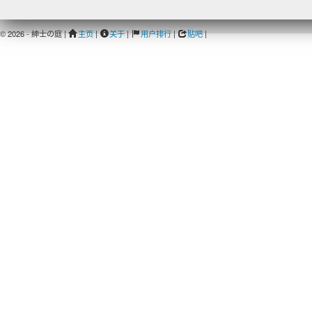
© 2026 - 紳士の庭 |
主页
|
关于
|
用户排行
|
贴吧
|