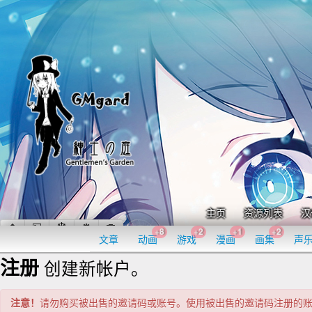
主页
资源列表
汉
+8
+2
+1
+2
文章
动画
游戏
漫画
画集
声
注册
创建新帐户。
注意！
请勿购买被出售的邀请码或账号。使用被出售的邀请码注册的