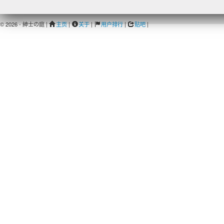
© 2026 - 紳士の庭 |
主页
|
关于
|
用户排行
|
贴吧
|