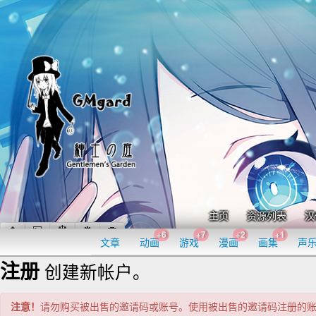
主页
资源列表
汉
+6
+7
+2
+1
文章
动画
游戏
漫画
画集
声
注册
创建新帐户。
注意！
请勿购买被出售的邀请码或账号。使用被出售的邀请码注册的