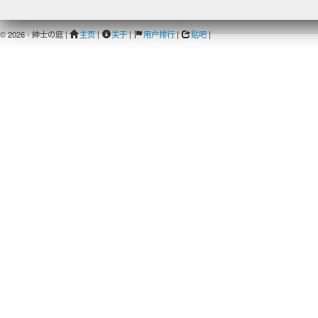
© 2026 - 紳士の庭 |
主页
|
关于
|
用户排行
|
贴吧
|