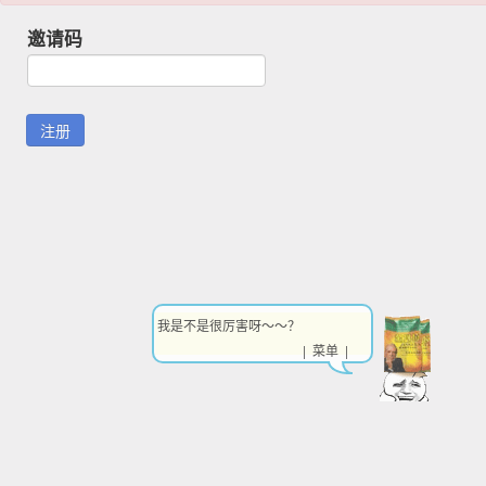
邀请码
我是不是很厉害呀～～？
| 菜单 |