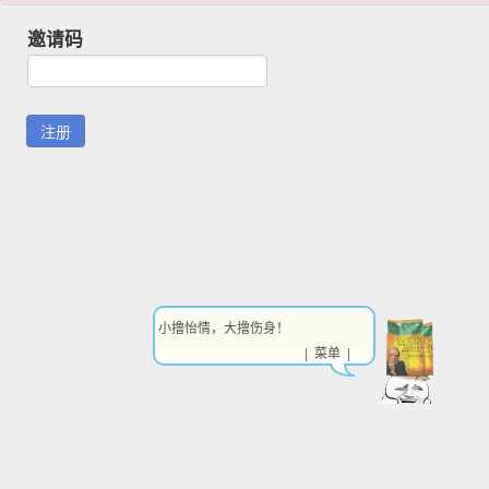
邀请码
小撸怡情，大撸伤身！
| 菜单 |