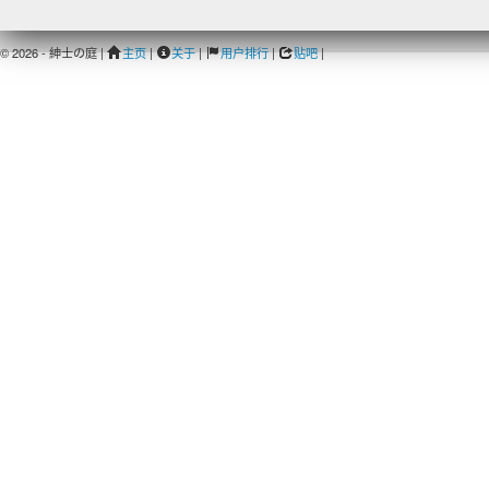
© 2026 - 紳士の庭 |
主页
|
关于
|
用户排行
|
贴吧
|