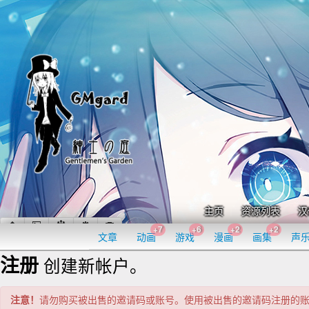
主页
资源列表
汉
+7
+6
+2
+2
文章
动画
游戏
漫画
画集
声
注册
创建新帐户。
注意！
请勿购买被出售的邀请码或账号。使用被出售的邀请码注册的