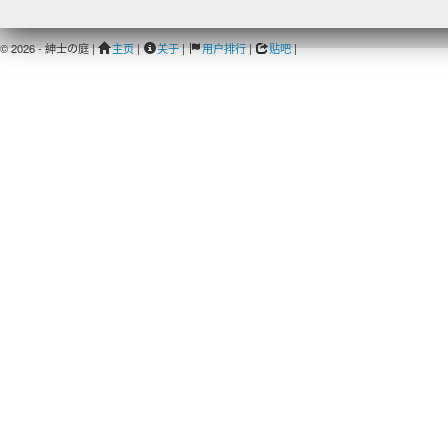
© 2026 - 紳士の庭 |
主页
|
关于
|
用户排行
|
贴吧
|