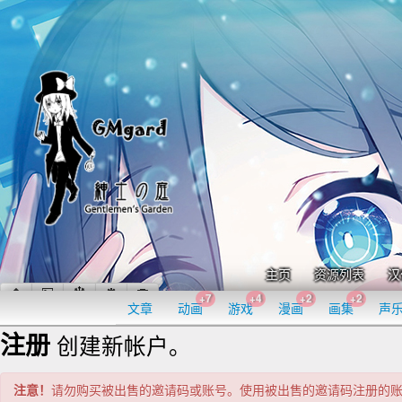
主页
资源列表
汉
+7
+4
+2
+2
文章
动画
游戏
漫画
画集
声
注册
创建新帐户。
注意！
请勿购买被出售的邀请码或账号。使用被出售的邀请码注册的