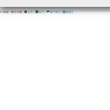
© 2026 - 紳士の庭 |
主页
|
关于
|
用户排行
|
贴吧
|