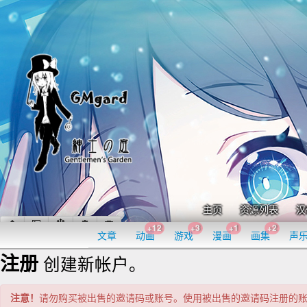
主页
资源列表
汉
+12
+3
+1
+2
文章
动画
游戏
漫画
画集
声
注册
创建新帐户。
注意！
请勿购买被出售的邀请码或账号。使用被出售的邀请码注册的