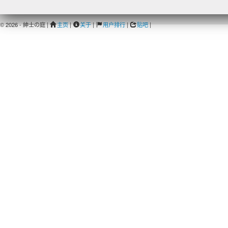
© 2026 - 紳士の庭 |
主页
|
关于
|
用户排行
|
贴吧
|