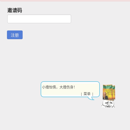
邀请码
小撸怡情，大撸伤身！
| 菜单 |