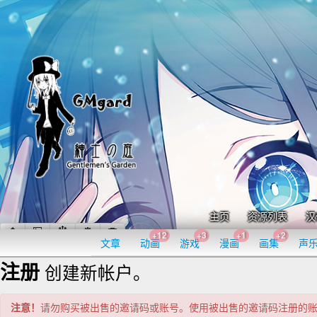
主页
资源列表
汉
+12
+3
+1
+2
文章
动画
游戏
漫画
画集
声
注册
创建新帐户。
注意！
请勿购买被出售的邀请码或账号。使用被出售的邀请码注册的