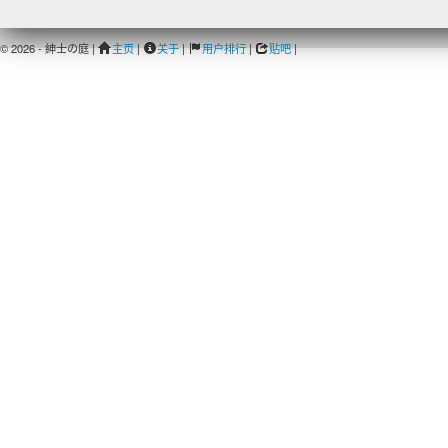
© 2026 - 紳士の庭 |
主页
|
关于
|
用户排行
|
贴吧
|