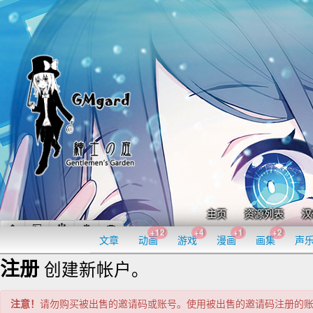
主页
资源列表
汉
+12
+4
+1
+2
文章
动画
游戏
漫画
画集
声
注册
创建新帐户。
注意！
请勿购买被出售的邀请码或账号。使用被出售的邀请码注册的