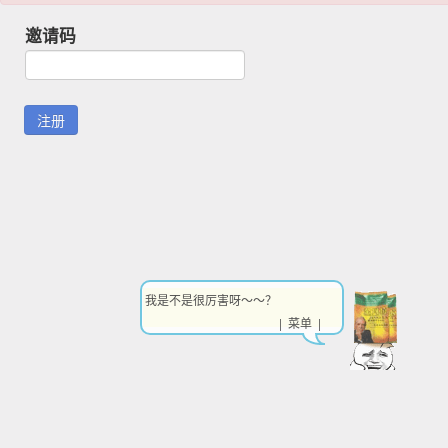
邀请码
我是不是很厉害呀～～？
| 菜单 |