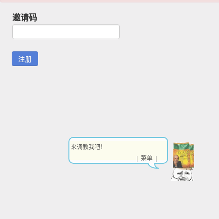
邀请码
来调教我吧！
| 菜单 |