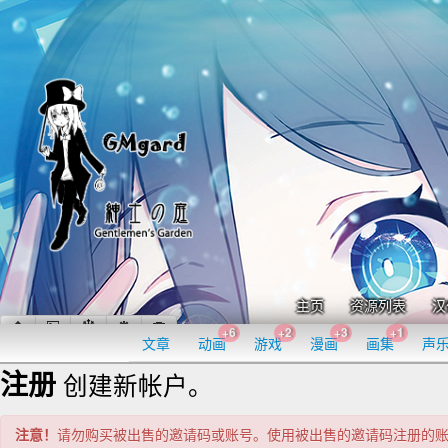
主页
资源列表
汉
+6
+2
+3
+1
文章
动画
游戏
漫画
画集
声
注册
创建新帐户。
注意！
请勿购买被出售的邀请码或账号。使用被出售的邀请码注册的