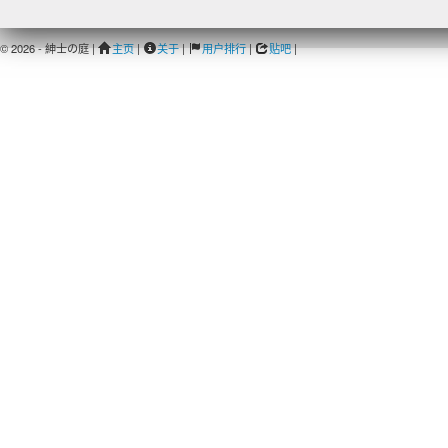
© 2026 - 紳士の庭 |
主页
|
关于
|
用户排行
|
贴吧
|