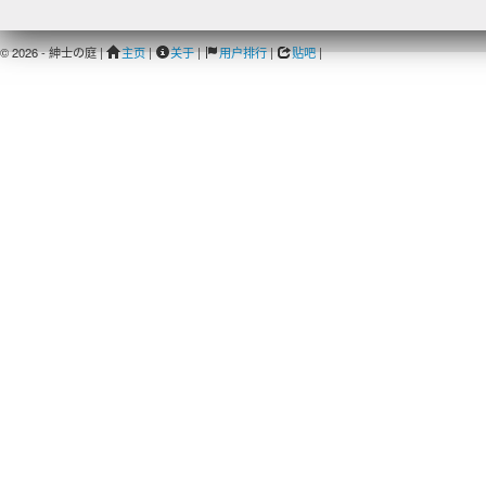
© 2026 - 紳士の庭 |
主页
|
关于
|
用户排行
|
贴吧
|