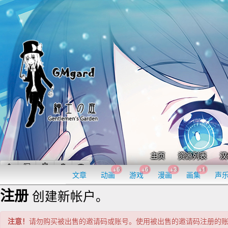
主页
资源列表
汉
+6
+6
+3
+1
文章
动画
游戏
漫画
画集
声
注册
创建新帐户。
注意！
请勿购买被出售的邀请码或账号。使用被出售的邀请码注册的