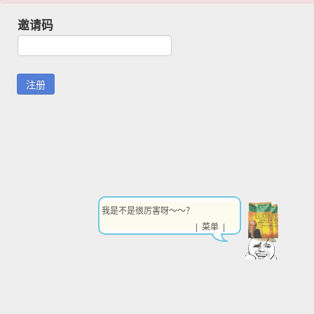
邀请码
我是不是很厉害呀～～？
| 菜单 |