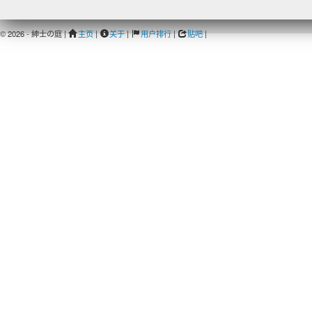
© 2026 - 紳士の庭 |
主页
|
关于
|
用户排行
|
贴吧
|