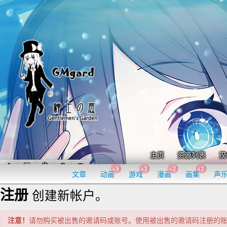
主页
资源列表
汉
+9
+2
+2
+2
文章
动画
游戏
漫画
画集
声
注册
创建新帐户。
注意！
请勿购买被出售的邀请码或账号。使用被出售的邀请码注册的