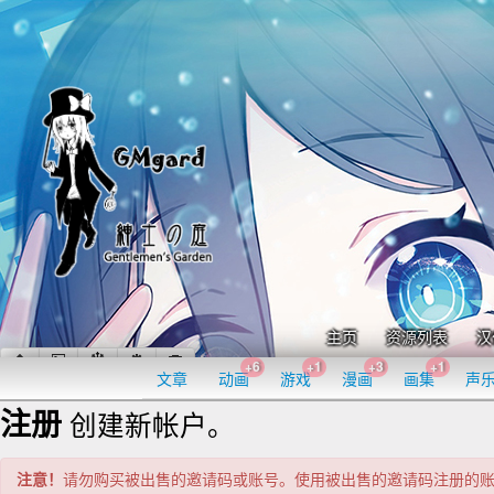
主页
资源列表
汉
+6
+1
+3
+1
文章
动画
游戏
漫画
画集
声
注册
创建新帐户。
注意！
请勿购买被出售的邀请码或账号。使用被出售的邀请码注册的