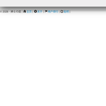
© 2026 - 紳士の庭 |
主页
|
关于
|
用户排行
|
贴吧
|