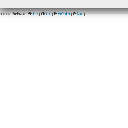
© 2026 - 紳士の庭 |
主页
|
关于
|
用户排行
|
贴吧
|