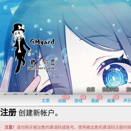
主页
资源列表
汉
+12
+4
+2
+2
文章
动画
游戏
漫画
画集
声
注册
创建新帐户。
注意！
请勿购买被出售的邀请码或账号。使用被出售的邀请码注册的