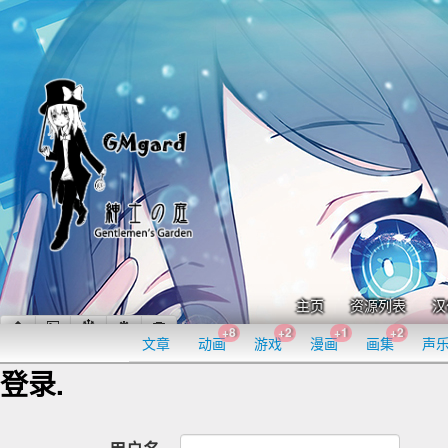
主页
资源列表
汉
+8
+2
+1
+2
文章
动画
游戏
漫画
画集
声
登录.