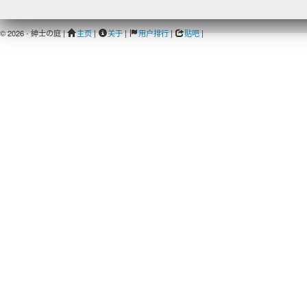
© 2026 - 紳士の庭 |
主页
|
关于
|
用户排行
|
贴吧
|